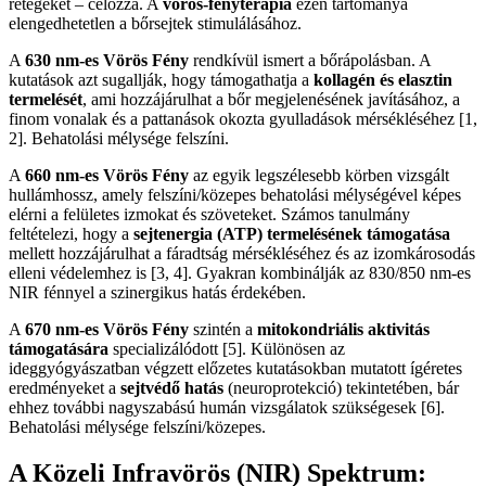
rétegeket – célozza. A
vörös-fényterápia
ezen tartománya
elengedhetetlen a bőrsejtek stimulálásához.
A
630 nm-es Vörös Fény
rendkívül ismert a bőrápolásban. A
kutatások azt sugallják, hogy támogathatja a
kollagén és elasztin
termelését
, ami hozzájárulhat a bőr megjelenésének javításához, a
finom vonalak és a pattanások okozta gyulladások mérsékléséhez [1,
2]. Behatolási mélysége felszíni.
A
660 nm-es Vörös Fény
az egyik legszélesebb körben vizsgált
hullámhossz, amely felszíni/közepes behatolási mélységével képes
elérni a felületes izmokat és szöveteket. Számos tanulmány
feltételezi, hogy a
sejtenergia (ATP) termelésének támogatása
mellett hozzájárulhat a fáradtság mérsékléséhez és az izomkárosodás
elleni védelemhez is [3, 4]. Gyakran kombinálják az 830/850 nm-es
NIR fénnyel a szinergikus hatás érdekében.
A
670 nm-es Vörös Fény
szintén a
mitokondriális aktivitás
támogatására
specializálódott [5]. Különösen az
ideggyógyászatban végzett előzetes kutatásokban mutatott ígéretes
eredményeket a
sejtvédő hatás
(neuroprotekció) tekintetében, bár
ehhez további nagyszabású humán vizsgálatok szükségesek [6].
Behatolási mélysége felszíni/közepes.
A Közeli Infravörös (NIR) Spektrum: