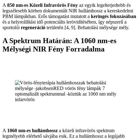
A
850 nm-es Közeli Infravörös Fény
az egyik legelterjedtebb és
legszélesebb körben dokumentált NIR hullámhossz a kereskedelmi
PBM lámpákban. Erős támogatást mutatott a
keringés fokozásában
és a helyreállítási idő potenciális lerövidítésében, így népszerű a
sportolói
regeneráció
területén [4, 9]. Behatolási mélysége mély.
A Spektrum Határán: A 1060 nm-es
Mélységi NIR Fény Forradalma
A
1060 nm-es hullámhossz
a közeli infravörös spektrum
legmélyebb elérhető sávjába esik. Ez a hullámhossz a legújabb