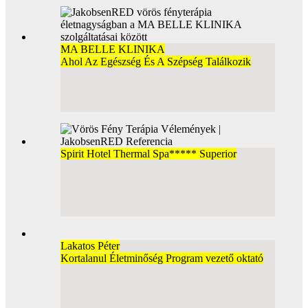
MA BELLE KLINIKA
Ahol Az Egészség És A Szépség Találkozik
Spirit Hotel Thermal Spa***** Superior
Lakatos Péter
Kortalanul Életminőség Program vezető oktató