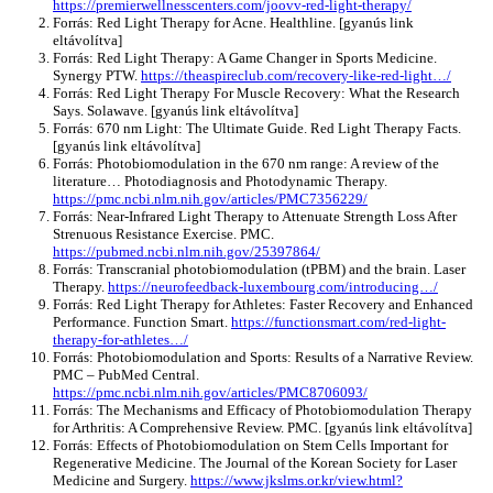
https://premierwellnesscenters.com/joovv-red-light-therapy/
Forrás: Red Light Therapy for Acne. Healthline. [gyanús link
eltávolítva]
Forrás: Red Light Therapy: A Game Changer in Sports Medicine.
Synergy PTW.
https://theaspireclub.com/recovery-like-red-light…/
Forrás: Red Light Therapy For Muscle Recovery: What the Research
Says. Solawave. [gyanús link eltávolítva]
Forrás: 670 nm Light: The Ultimate Guide. Red Light Therapy Facts.
[gyanús link eltávolítva]
Forrás: Photobiomodulation in the 670 nm range: A review of the
literature… Photodiagnosis and Photodynamic Therapy.
https://pmc.ncbi.nlm.nih.gov/articles/PMC7356229/
Forrás: Near-Infrared Light Therapy to Attenuate Strength Loss After
Strenuous Resistance Exercise. PMC.
https://pubmed.ncbi.nlm.nih.gov/25397864/
Forrás: Transcranial photobiomodulation (tPBM) and the brain. Laser
Therapy.
https://neurofeedback-luxembourg.com/introducing…/
Forrás: Red Light Therapy for Athletes: Faster Recovery and Enhanced
Performance. Function Smart.
https://functionsmart.com/red-light-
therapy-for-athletes…/
Forrás: Photobiomodulation and Sports: Results of a Narrative Review.
PMC – PubMed Central.
https://pmc.ncbi.nlm.nih.gov/articles/PMC8706093/
Forrás: The Mechanisms and Efficacy of Photobiomodulation Therapy
for Arthritis: A Comprehensive Review. PMC. [gyanús link eltávolítva]
Forrás: Effects of Photobiomodulation on Stem Cells Important for
Regenerative Medicine. The Journal of the Korean Society for Laser
Medicine and Surgery.
https://www.jkslms.or.kr/view.html?