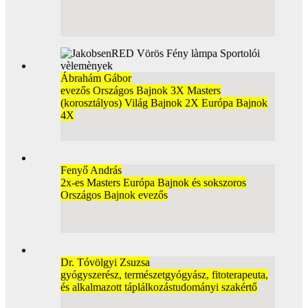
Ábrahám Gábor
evezős Országos Bajnok 3X Masters
(korosztályos) Világ Bajnok 2X Európa Bajnok
4X
Fenyő András
2x-es Masters Európa Bajnok és sokszoros
Országos Bajnok evezős
Dr. Tóvölgyi Zsuzsa
gyógyszerész, természetgyógyász, fitoterapeuta,
és alkalmazott táplálkozástudományi szakértő