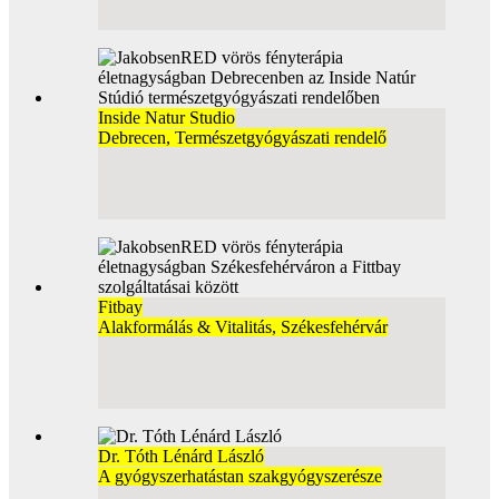
Inside Natur Studio
Debrecen, Természetgyógyászati rendelő
Fitbay
Alakformálás & Vitalitás, Székesfehérvár
Dr. Tóth Lénárd László
A gyógyszerhatástan szakgyógyszerésze