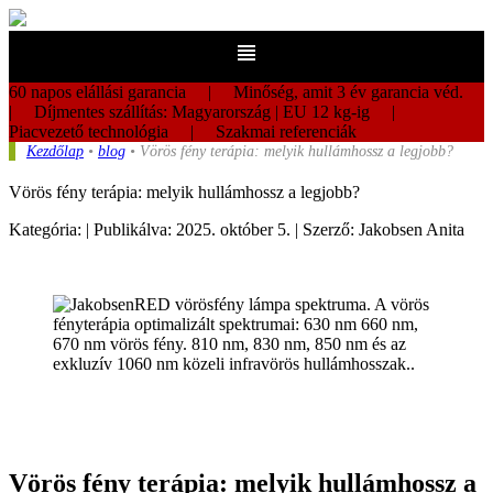
60 napos elállási garancia | Minőség, amit 3 év garancia véd.
| Díjmentes szállítás: Magyarország | EU 12 kg-ig |
Piacvezető technológia | Szakmai referenciák
Kezdőlap
•
blog
• Vörös fény terápia: melyik hullámhossz a legjobb?
Vörös fény terápia: melyik hullámhossz a legjobb?
Kategória: | Publikálva: 2025. október 5. | Szerző: Jakobsen Anita
Vörös fény terápia: melyik hullámhossz a