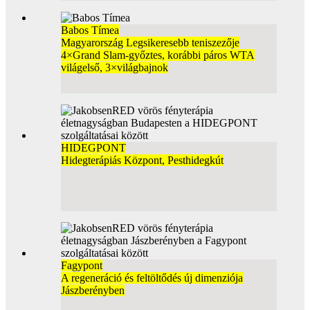
Babos Tímea
Magyarország Legsikeresebb teniszezője
4×Grand Slam-győztes, korábbi páros WTA
világelső, 3×világbajnok
HIDEGPONT
Hidegterápiás Központ, Pesthidegkút
Fagypont
A regeneráció és feltöltődés új dimenziója
Jászberényben