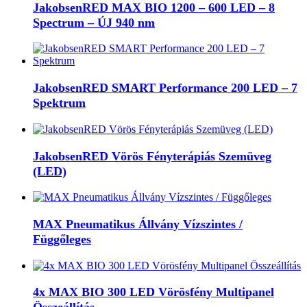
JakobsenRED MAX BIO 1200 – 600 LED – 8
Spectrum – ÚJ 940 nm
JakobsenRED SMART Performance 200 LED – 7
Spektrum
JakobsenRED Vörös Fényterápiás Szemüveg
(LED)
MAX Pneumatikus Állvány Vízszintes /
Függőleges
4x MAX BIO 300 LED Vörösfény Multipanel