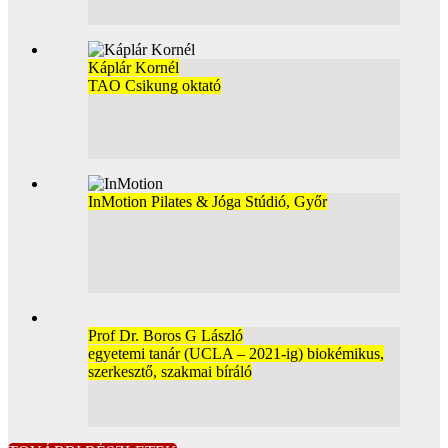
Káplár Kornél
TAO Csikung oktató
InMotion Pilates & Jóga Stúdió, Győr
Prof Dr. Boros G László
egyetemi tanár (UCLA – 2021-ig) biokémikus,
szerkesztő, szakmai bíráló