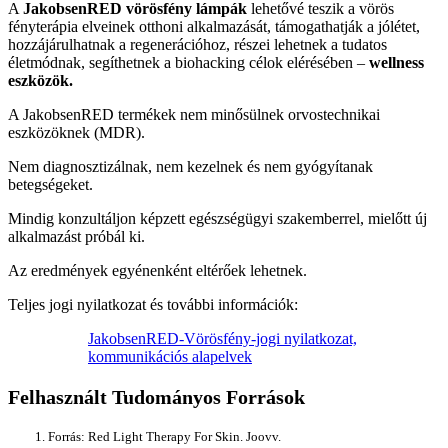
A
JakobsenRED vörösfény lámpák
lehetővé teszik a vörös
fényterápia elveinek otthoni alkalmazását, támogathatják a jólétet,
hozzájárulhatnak a regenerációhoz, részei lehetnek a tudatos
életmódnak, segíthetnek a biohacking célok elérésében –
wellness
eszközök.
A JakobsenRED termékek nem minősülnek orvostechnikai
eszközöknek (MDR).
Nem diagnosztizálnak, nem kezelnek és nem gyógyítanak
betegségeket.
Mindig konzultáljon képzett egészségügyi szakemberrel, mielőtt új
alkalmazást próbál ki.
Az eredmények egyénenként eltérőek lehetnek.
Teljes jogi nyilatkozat és további információk:
JakobsenRED-Vörösfény-jogi nyilatkozat,
kommunikációs alapelvek
Felhasznált Tudományos Források
Forrás: Red Light Therapy For Skin. Joovv.