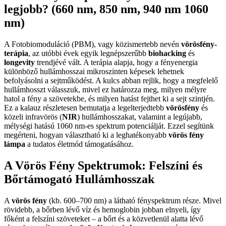
legjobb? (660 nm, 850 nm, 940 nm 1060
nm)
A Fotobiomoduláció (PBM), vagy közismertebb nevén
vörösfény-
terápia
, az utóbbi évek egyik legnépszerűbb
biohacking
és
longevity
trendjévé vált. A terápia alapja, hogy a fényenergia
különböző hullámhosszai mikroszinten képesek lehetnek
befolyásolni a sejtműködést. A kulcs abban rejlik, hogy a megfelelő
hullámhosszt válasszuk, mivel ez határozza meg, milyen mélyre
hatol a fény a szövetekbe, és milyen hatást fejthet ki a sejt szintjén.
Ez a kalauz részletesen bemutatja a legelterjedtebb
vörösfény
és
közeli infravörös (
NIR
) hullámhosszakat, valamint a legújabb,
mélységi hatású 1060 nm-es spektrum potenciálját. Ezzel segítünk
megérteni, hogyan választható ki a leghatékonyabb
vörös fény
lámpa
a tudatos életmód támogatásához.
A Vörös Fény Spektrumok: Felszíni és
Bőrtámogató Hullámhosszak
A
vörös fény
(kb. 600–700 nm) a látható fényspektrum része. Mivel
rövidebb, a bőrben lévő víz és hemoglobin jobban elnyeli, így
főként a felszíni szöveteket – a bőrt és a közvetlenül alatta lévő