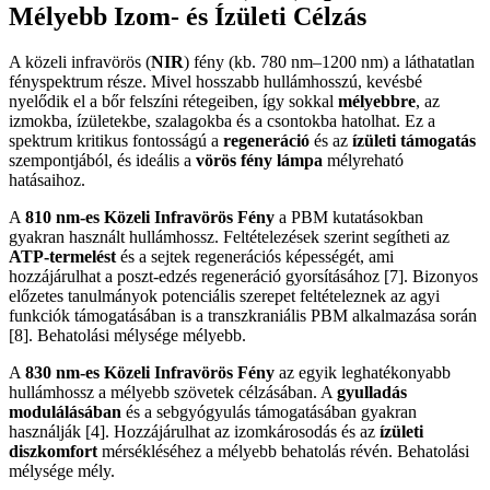
Mélyebb Izom- és Ízületi Célzás
A közeli infravörös (
NIR
) fény (kb. 780 nm–1200 nm) a láthatatlan
fényspektrum része. Mivel hosszabb hullámhosszú, kevésbé
nyelődik el a bőr felszíni rétegeiben, így sokkal
mélyebbre
, az
izmokba, ízületekbe, szalagokba és a csontokba hatolhat. Ez a
spektrum kritikus fontosságú a
regeneráció
és az
ízületi támogatás
szempontjából, és ideális a
vörös fény lámpa
mélyreható
hatásaihoz.
A
810 nm-es Közeli Infravörös Fény
a PBM kutatásokban
gyakran használt hullámhossz. Feltételezések szerint segítheti az
ATP-termelést
és a sejtek regenerációs képességét, ami
hozzájárulhat a poszt-edzés regeneráció gyorsításához [7]. Bizonyos
előzetes tanulmányok potenciális szerepet feltételeznek az agyi
funkciók támogatásában is a transzkraniális PBM alkalmazása során
[8]. Behatolási mélysége mélyebb.
A
830 nm-es Közeli Infravörös Fény
az egyik leghatékonyabb
hullámhossz a mélyebb szövetek célzásában. A
gyulladás
modulálásában
és a sebgyógyulás támogatásában gyakran
használják [4]. Hozzájárulhat az izomkárosodás és az
ízületi
diszkomfort
mérsékléséhez a mélyebb behatolás révén. Behatolási
mélysége mély.