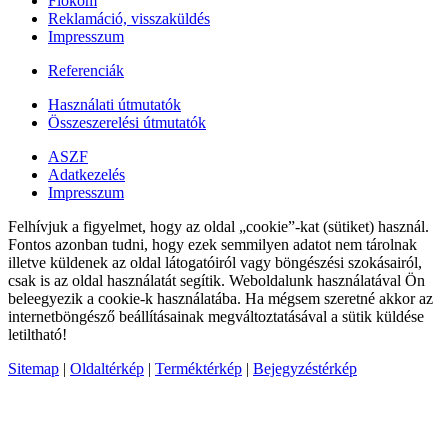
Fiókom
Reklamáció, visszaküldés
Impresszum
Referenciák
Használati útmutatók
Összeszerelési útmutatók
ASZF
Adatkezelés
Impresszum
Felhívjuk a figyelmet, hogy az oldal „cookie”-kat (sütiket) használ.
Fontos azonban tudni, hogy ezek semmilyen adatot nem tárolnak
illetve küldenek az oldal látogatóiról vagy böngészési szokásairól,
csak is az oldal használatát segítik. Weboldalunk használatával Ön
beleegyezik a cookie-k használatába. Ha mégsem szeretné akkor az
internetböngésző beállításainak megváltoztatásával a sütik küldése
letiltható!
Sitemap
|
Oldaltérkép
|
Terméktérkép
|
Bejegyzéstérkép