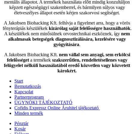
mentális állapotot. A termékek használata előtt mindig konzultáljon
képzett egészségügyi szakemberrel, és bármilyen súlyos vagy
életveszélyes állapot esetén kérjen szakorvosi segítséget.
A Jakobsen Biohacking Kft. felhívja a figyelmet arra, hogy a vörös
fényterápiás készülékek
kizárólag saját felelősségre használhatók
.
A készülékek nem minősülnek orvostechnikai eszköznek, így
nem
alkalmasak betegségek diagnosztizálására, kezelésére vagy
gyógyítására
.
A Jakobsen Biohacking Kft.
nem vállal sem anyagi, sem erkölcsi
felelősséget
a termékek
szakszerűtlen, rendeltetésellenes vagy
felügyelet nélküli használatából eredő közvetlen vagy közvetett
károkért.
Start
Bemutatkozás
Kapcsolat
Partnerprogram
ÜGYNÖKI TÁJÉKOZTATÓ
Cofidis Expressz Online Áruhitel tájékoztató
Minden termék
Pénztár
Kosár