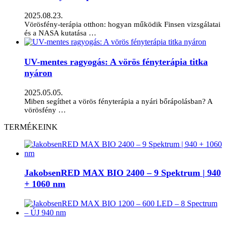
2025.08.23.
Vörösfény-terápia otthon: hogyan működik Finsen vizsgálatai
és a NASA kutatása …
UV-mentes ragyogás: A vörös fényterápia titka
nyáron
2025.05.05.
Miben segíthet a vörös fényterápia a nyári bőrápolásban? A
vörösfény …
TERMÉKEINK
JakobsenRED MAX BIO 2400 – 9 Spektrum | 940
+ 1060 nm