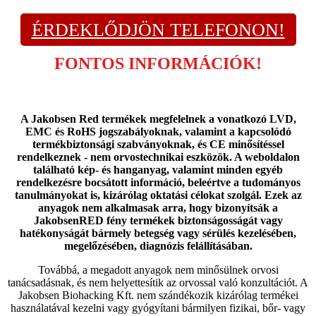
ÉRDEKLŐDJÖN TELEFONON!
FONTOS INFORMÁCIÓK!
A Jakobsen Red termékek megfelelnek a vonatkozó LVD,
EMC és RoHS jogszabályoknak, valamint a kapcsolódó
termékbiztonsági szabványoknak, és CE minősítéssel
rendelkeznek - nem orvostechnikai eszközök. A weboldalon
található kép- és hanganyag, valamint minden egyéb
rendelkezésre bocsátott információ, beleértve a tudományos
tanulmányokat is, kizárólag oktatási célokat szolgál. Ezek az
anyagok nem alkalmasak arra, hogy bizonyítsák a
JakobsenRED fény termékek biztonságosságát vagy
hatékonyságát bármely betegség vagy sérülés kezelésében,
megelőzésében, diagnózis felállításában.
Továbbá, a megadott anyagok nem minősülnek orvosi
tanácsadásnak, és nem helyettesítik az orvossal való konzultációt. A
Jakobsen Biohacking Kft. nem szándékozik kizárólag termékei
használatával kezelni vagy gyógyítani bármilyen fizikai, bőr- vagy