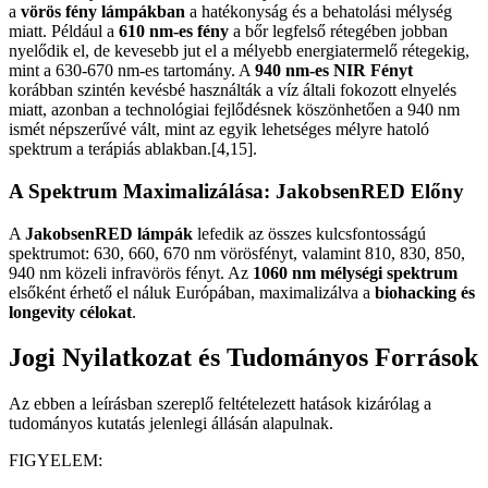
a
vörös fény lámpákban
a hatékonyság és a behatolási mélység
miatt. Például a
610 nm-es fény
a bőr legfelső rétegében jobban
nyelődik el, de kevesebb jut el a mélyebb energiatermelő rétegekig,
mint a 630-670 nm-es tartomány. A
940 nm-es NIR Fényt
korábban szintén kevésbé használták a víz általi fokozott elnyelés
miatt, azonban a technológiai fejlődésnek köszönhetően a 940 nm
ismét népszerűvé vált, mint az egyik lehetséges mélyre hatoló
spektrum a terápiás ablakban.[4,15].
A Spektrum Maximalizálása: JakobsenRED Előny
A
JakobsenRED lámpák
lefedik az összes kulcsfontosságú
spektrumot: 630, 660, 670 nm vörösfényt, valamint 810, 830, 850,
940 nm közeli infravörös fényt. Az
1060 nm mélységi spektrum
elsőként érhető el náluk Európában, maximalizálva a
biohacking és
longevity célokat
.
Jogi Nyilatkozat és Tudományos Források
Az ebben a leírásban szereplő feltételezett hatások kizárólag a
tudományos kutatás jelenlegi állásán alapulnak.
FIGYELEM: