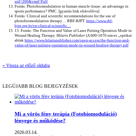
uid=206&vmd=Full
Forrás: Photobiomodulation in human muscle tissue: an advantage in
sports performance? PMC. [gyanús link eltávolítva]
Forrás: Clinical and scientific recommendations for the use of
photobiomodulation therapy… RBF-BJPT.
https://www.rbf-
bjpt.org.br/en-clinical-scientific…
15. Forrás: The Function and Value of Laser Pulsing Operation Mode in
Wound Healing Therapy.
Hilaris Publisher
(A 600-1070 nm-es „optikai
ablak
https://www.hilarispublisher.com/open-access/the-function-and-
value-of-laser-pulsing-operation-mode-in-wound-healing-therapy.pdf
« Vissza az előző oldalra
LEGÚJABB BLOG BEJEGYZÉSEK
Mi a vörös fény terápia (Fotobiomoduláció)
lényege és működése?
2026.03.14.