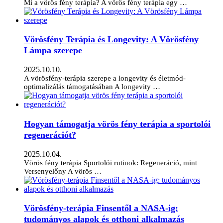
Mi a vörös fény terápia? A vörös fény terápia egy …
Vörösfény Terápia és Longevity: A Vörösfény
Lámpa szerepe
2025.10.10.
A vörösfény-terápia szerepe a longevity és életmód-
optimalizálás támogatásában A longevity …
Hogyan támogatja vörös fény terápia a sportolói
regenerációt?
2025.10.04.
Vörös fény terápia Sportolói rutinok: Regeneráció, mint
Versenyelőny A vörös …
Vörösfény-terápia Finsentől a NASA-ig:
tudományos alapok és otthoni alkalmazás