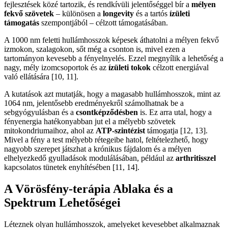
fejlesztések közé tartozik, és rendkívüli jelentőséggel bír a
mélyen
fekvő szövetek
– különösen a
longevity
és a tartós
ízületi
támogatás
szempontjából – célzott támogatásában.
A 1000 nm feletti hullámhosszok képesek áthatolni a mélyen fekvő
izmokon, szalagokon, sőt még a csonton is, mivel ezen a
tartományon kevesebb a fényelnyelés. Ezzel megnyílik a lehetőség a
nagy, mély izomcsoportok és az
ízületi tokok
célzott energiával
való ellátására [10, 11].
A kutatások azt mutatják, hogy a magasabb hullámhosszok, mint az
1064 nm, jelentősebb eredményekről számolhatnak be a
sebgyógyulásban és a
csontképződésben
is. Ez arra utal, hogy a
fényenergia hatékonyabban jut el a mélyebb szövetek
mitokondriumaihoz, ahol az
ATP-szintézist
támogatja [12, 13].
Mivel a fény a test mélyebb rétegeibe hatol, feltételezhető, hogy
nagyobb szerepet játszhat a krónikus fájdalom és a mélyen
elhelyezkedő gyulladások modulálásában, például az
arthritisszel
kapcsolatos tünetek enyhítésében [11, 14].
A Vörösfény-terápia Ablaka és a
Spektrum Lehetőségei
Léteznek olyan hullámhosszok, amelyeket kevesebbet alkalmaznak