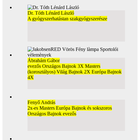
Dr. Tóth Lénárd László
A gyógyszerhatástan szakgyógyszerésze
Ábrahám Gábor
evezős Országos Bajnok 3X Masters
(korosztályos) Világ Bajnok 2X Európa Bajnok
4X
Fenyő András
2x-es Masters Európa Bajnok és sokszoros
Országos Bajnok evezős