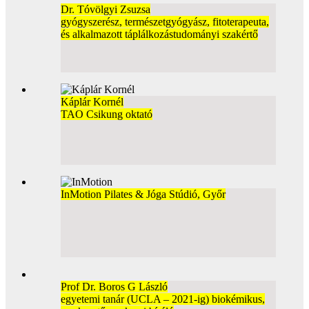
Dr. Tóvölgyi Zsuzsa
gyógyszerész, természetgyógyász, fitoterapeuta,
és alkalmazott táplálkozástudományi szakértő
Káplár Kornél
TAO Csikung oktató
InMotion Pilates & Jóga Stúdió, Győr
Prof Dr. Boros G László
egyetemi tanár (UCLA – 2021-ig) biokémikus,