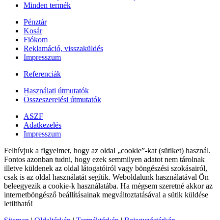
Minden termék
Pénztár
Kosár
Fiókom
Reklamáció, visszaküldés
Impresszum
Referenciák
Használati útmutatók
Összeszerelési útmutatók
ASZF
Adatkezelés
Impresszum
Felhívjuk a figyelmet, hogy az oldal „cookie”-kat (sütiket) használ.
Fontos azonban tudni, hogy ezek semmilyen adatot nem tárolnak
illetve küldenek az oldal látogatóiról vagy böngészési szokásairól,
csak is az oldal használatát segítik. Weboldalunk használatával Ön
beleegyezik a cookie-k használatába. Ha mégsem szeretné akkor az
internetböngésző beállításainak megváltoztatásával a sütik küldése
letiltható!