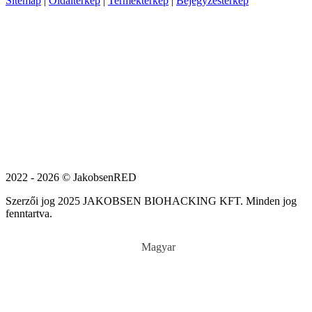
Sitemap
|
Oldaltérkép
|
Terméktérkép
|
Bejegyzéstérkép
2022 - 2026 © JakobsenRED
Szerzői jog 2025 JAKOBSEN BIOHACKING KFT. Minden jog
fenntartva.
Magyar