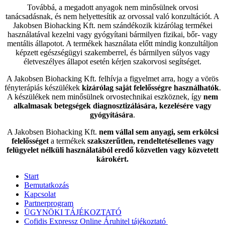
Továbbá, a megadott anyagok nem minősülnek orvosi
tanácsadásnak, és nem helyettesítik az orvossal való konzultációt. A
Jakobsen Biohacking Kft. nem szándékozik kizárólag termékei
használatával kezelni vagy gyógyítani bármilyen fizikai, bőr- vagy
mentális állapotot. A termékek használata előtt mindig konzultáljon
képzett egészségügyi szakemberrel, és bármilyen súlyos vagy
életveszélyes állapot esetén kérjen szakorvosi segítséget.
A Jakobsen Biohacking Kft. felhívja a figyelmet arra, hogy a vörös
fényterápiás készülékek
kizárólag saját felelősségre használhatók
.
A készülékek nem minősülnek orvostechnikai eszköznek, így
nem
alkalmasak betegségek diagnosztizálására, kezelésére vagy
gyógyítására
.
A Jakobsen Biohacking Kft.
nem vállal sem anyagi, sem erkölcsi
felelősséget
a termékek
szakszerűtlen, rendeltetésellenes vagy
felügyelet nélküli használatából eredő közvetlen vagy közvetett
károkért.
Start
Bemutatkozás
Kapcsolat
Partnerprogram
ÜGYNÖKI TÁJÉKOZTATÓ
Cofidis Expressz Online Áruhitel tájékoztató