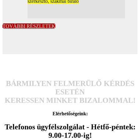
szerkesztő, szakmai bíráló
TOVÁBBI RÉSZLETEK
BÁRMILYEN FELMERÜLŐ KÉRDÉS
ESETÉN
KERESSEN MINKET BIZALOMMAL!
Elérhetőségeink:
Telefonos ügyfélszolgálat - Hétfő-péntek:
9.00-17.00-ig!