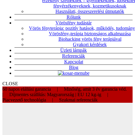
érzékeny szemeknek – gyermekeknek, idősekne
fényérzékenyeknek, kozmetikusoknak
Használati, összeszerelési útmutatók
Rólunk
Vörösfény tudástár
Vörös fényterápia: pozitív hatások, működés, tudomány
Vörösfény-terápia biztonságos alkalmazása
Biohacking vörös fény terápiával
Gyakori kérdések
Üzleti lámpák
Referenciák
Kapcsolat
Blog
CLOSE
60 napos elállási garancia | Minőség, amit 3 év garancia véd.
| Díjmentes szállítás: Magyarország | EU 12 kg-ig |
Piacvezető technológia | Szakmai referenciák