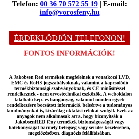
Telefon:
00 36 70 572 55 19
| E-mail:
info@vorosfeny.hu
ÉRDEKLŐDJÖN TELEFONON!
FONTOS INFORMÁCIÓK!
A Jakobsen Red termékek megfelelnek a vonatkozó LVD,
EMC és RoHS jogszabályoknak, valamint a kapcsolódó
termékbiztonsági szabványoknak, és CE minősítéssel
rendelkeznek - nem orvostechnikai eszközök. A weboldalon
található kép- és hanganyag, valamint minden egyéb
rendelkezésre bocsátott információ, beleértve a tudományos
tanulmányokat is, kizárólag oktatási célokat szolgál. Ezek az
anyagok nem alkalmasak arra, hogy bizonyítsák a
JakobsenRED fény termékek biztonságosságát vagy
hatékonyságát bármely betegség vagy sérülés kezelésében,
megelőzésében, diagnózis felállításában.