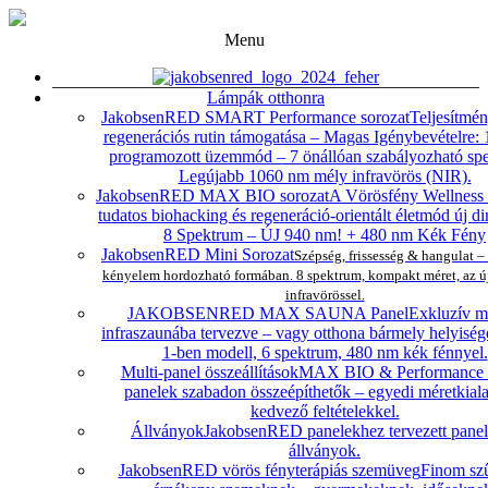
Menu
Lámpák otthonra
JakobsenRED SMART Performance sorozat
Teljesítmé
regenerációs rutin támogatása – Magas Igénybevételre: 
programozott üzemmód – 7 önállóan szabályozható sp
Legújabb 1060 nm mély infravörös (NIR).
JakobsenRED MAX BIO sorozat
A Vörösfény Wellness 
tudatos biohacking és regeneráció-orientált életmód új d
8 Spektrum – ÚJ 940 nm! + 480 nm Kék Fény
JakobsenRED Mini Sorozat
Szépség, frissesség & hangulat –
kényelem hordozható formában. 8 spektrum, kompakt méret, az 
infravörössel.
JAKOBSENRED MAX SAUNA Panel
Exkluzív m
infraszaunába tervezve – vagy otthona bármely helyiség
1-ben modell, 6 spektrum, 480 nm kék fénnyel.
Multi-panel összeállítások
MAX BIO & Performanc
panelek szabadon összeépíthetők – egyedi méretkiala
kedvező feltételekkel.
Állványok
JakobsenRED panelekhez tervezett panel
állványok.
JakobsenRED vörös fényterápiás szemüveg
Finom szű