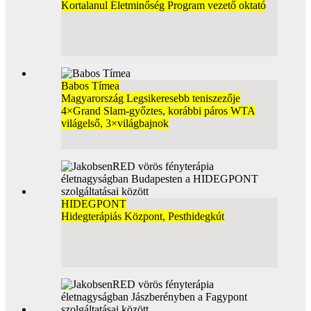
Kortalanul Életminőség Program vezető oktató
Babos Tímea
Magyarország Legsikeresebb teniszezője
4×Grand Slam-győztes, korábbi páros WTA
világelső, 3×világbajnok
HIDEGPONT
Hidegterápiás Központ, Pesthidegkút