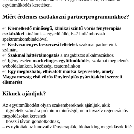
együttműködés keretében.
Miért érdemes csatlakozni partnerprogramunkhoz?
✅
Kiemelkedő minőségű, klinikai szintű vörös fényterápiás
eszközöket
kínálunk – egyedülálló, 6–7 hullámhosszú
spektrumkombinációval
✅
Kedvezményes beszerzési feltételek
szakmai partnereink
számára
✅
Szakmai háttértámogatás
a magabiztos alkalmazáshoz
✅ Igény esetén
marketinges együttműködés
, szakmai megjelenés
weboldalunkon, közösségi csatornáinkon
✅
Egy megbízható, elhivatott márka képviselete, amely
Magyarország első vörös fényterápiás gyártójaként szerzett
elismerést
Kiknek ajánljuk?
Az együttműködést olyan szakembereknek ajánljuk, akik
– ügyfeleik számára prémium minőségű, nem invazív regenerációs
megoldásokat keresnek,
– hosszú távon gondolkodnak,
– és nyitottak az innovatív fényterápiák, biohacking megoldások felé