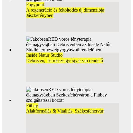
Fagypont
A regeneráció és feltöltődés új dimenziója
Jászberényben
Inside Natur Studio
Debrecen, Természetgyógyászati rendelő
Fitbay
Alakformálás & Vitalitás, Székesfehérvár