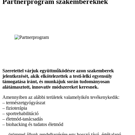
Partnerprogram szakembereknek
Szeretettel várjuk együttműködésre azon szakemberek
jelentkezését, akik elkötelezettek a testi-lelki egyensúly
támogatása iránt, és munkájuk során tudományosan
alátámasztott, innovatív módszereket keresnek.
Amennyiben az alábbi területek valamelyikén tevékenykedik:
– természetgyógyászat
– fizioterápia
– sportrehabilitáció
– életmód-tanácsadás
– biohacking és tudatos életmód
… örömmel állunk rendelkezésére egy hosszú távú, értékalapú