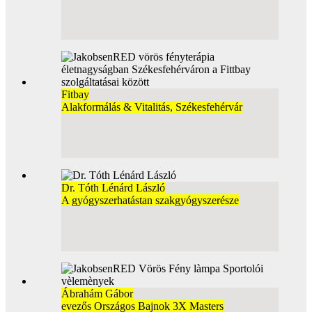
Fitbay
Alakformálás & Vitalitás, Székesfehérvár
Dr. Tóth Lénárd László
A gyógyszerhatástan szakgyógyszerésze
Ábrahám Gábor
evezős Országos Bajnok 3X Masters