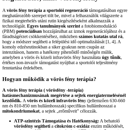
A
vörös fény terápia a sportolói regeneráció
támogatásában egyre
meghatározóbb szerepet tölt be, mivel a felhasználók világszerte a
fizikai megterhelés utáni rutin kiegészítéseként alkalmazzák a
technológiát.
Egyes tanulmányok szerint
a fotobiomoduláció
(PBM)
potenciálisan
hozzájárulhat az izmok regenerációjához és a
fáradtságérzet csökkentéséhez, miközben
számos kutatás utal rá
,
hogy a módszer segítheti a felépülési idő optimalizálását [1, 4]. A
komoly edzésrutinokban a siker gyakran nem csupán az
intenzitáson, hanem a hatékony pihenőidő minőségén múlik,
amelyben a vörös és közeli infravörös fény használata
úgy tűnik
,
értékes non-invazív támogatást nyújthat a sportolói teljesítmény
fenntartása érdekében.
Hogyan működik a vörös fény terápia?
A
vörös fény terápia ( vörösfény -terápia)
hatásmechanizmusának megértése a sejtek energiatermelésénél
kezdődik.
A
vörös és közeli infravörös fén
y (jellemzően 630-660
nm és 810-850 nm hullámhosszak) specifikus hullámhosszai a
mitokondriumokat
, a sejtek „erőműveit” célozzák.
ATP-szintézis Támogatása és Hatékonyság:
A behatoló
vörösfény segítheti
a
citokróm c-oxidáz
enzim működését,