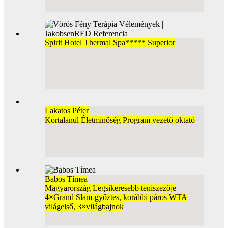
Spirit Hotel Thermal Spa***** Superior
Lakatos Péter
Kortalanul Életminőség Program vezető oktató
Babos Tímea
Magyarország Legsikeresebb teniszezője
4×Grand Slam-győztes, korábbi páros WTA
világelső, 3×világbajnok