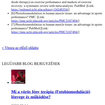
diode therapy) on exercise performance and markers of exercise
recovery: a systematic review with meta-analysis.
PubMed
. [Link:
https://pubmed.ncbi.nlm.nihingy/24249354/
]
[6] Photobiomodulation in human muscle tissue: an advantage in sports
performance?
PMC
. [Link:
https://pmc.ncbi.nlm.nih.gov/articles/PMC5167494/
]
[7] Photobiomodulation in human muscle tissue: an advantage in sports
performance? PubMed.[Link:
https://pmc.ncbi.nlm.nih.gov/articles/PMC5167494/
]
« Vissza az előző oldalra
LEGÚJABB BLOG BEJEGYZÉSEK
Mi a vörös fény terápia (Fotobiomoduláció)
lényege és működése?