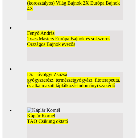
(korosztályos) Világ Bajnok 2X Európa Bajnok
4X
Fenyő András
2x-es Masters Európa Bajnok és sokszoros
Országos Bajnok evezős
Dr. Tóvölgyi Zsuzsa
gyógyszerész, természetgyógyász, fitoterapeuta,
és alkalmazott táplálkozástudományi szakértő
Káplár Kornél
TAO Csikung oktató