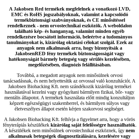
A Jakobsen Red termékek megfelelnek a vonatkozó LVD,
EMC és RoHS jogszabályoknak, valamint a kapcsolódó
termékbiztonsági szabványoknak, és CE minősítéssel
rendelkeznek - nem orvostechnikai eszközök. A weboldalon
található kép- és hanganyag, valamint minden egyéb
rendelkezésre bocsátott információ, beleértve a tudományos
tanulmányokat is, kizárólag oktatási célokat szolgál. Ezek az
anyagok nem alkalmasak arra, hogy bizonyítsák a
JakobsenRED fény termékek biztonságosságát vagy
hatékonyságát bármely betegség vagy sérülés kezelésében,
megelőzésében, diagnózis felállításában.
Továbbá, a megadott anyagok nem minősülnek orvosi
tanácsadásnak, és nem helyettesítik az orvossal való konzultációt. A
Jakobsen Biohacking Kft. nem szándékozik kizárólag termékei
használatával kezelni vagy gyógyítani bármilyen fizikai, bőr- vagy
mentális állapotot. A termékek használata előtt mindig konzultáljon
képzett egészségügyi szakemberrel, és bármilyen súlyos vagy
életveszélyes állapot esetén kérjen szakorvosi segítséget.
A Jakobsen Biohacking Kft. felhívja a figyelmet arra, hogy a vörös
fényterápiás készülékek
kizárólag saját felelősségre használhatók
.
A készülékek nem minősülnek orvostechnikai eszköznek, így
nem
alkalmasak betegségek diagnosztizálására, kezelésére vagy