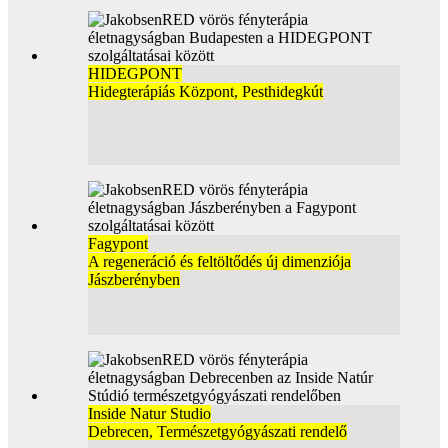
HIDEGPONT
Hidegterápiás Központ, Pesthidegkút
Fagypont
A regeneráció és feltöltődés új dimenziója
Jászberényben
Inside Natur Studio
Debrecen, Természetgyógyászati rendelő