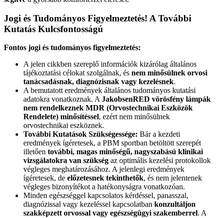
Jogi és Tudományos Figyelmeztetés! A További
Kutatás Kulcsfontosságú
Fontos jogi és tudományos figyelmeztetés:
A jelen cikkben szereplő információk kizárólag általános
tájékoztatási célokat szolgálnak, és
nem minősülnek orvosi
tanácsadásnak, diagnózisnak vagy kezelésnek
.
A bemutatott eredmények általános tudományos kutatási
adatokra vonatkoznak. A
JakobsenRED vörösfény lámpák
nem rendelkeznek MDR (Orvostechnikai Eszközök
Rendelete) minősítéssel
, ezért nem minősülnek
orvostechnikai eszköznek.
További Kutatások Szükségessége:
Bár a kezdeti
eredmények ígéretesek, a PBM sportban betöltött szerepét
illetően
további, magas minőségű, nagyszabású klinikai
vizsgálatokra van szükség
az optimális kezelési protokollok
végleges meghatározásához. A jelenlegi eredmények
ígéretesek, de
előzetesnek tekinthetők
, és nem jelentenek
végleges bizonyítékot a hatékonyságra vonatkozóan.
Minden egészséggel kapcsolatos kérdéssel, panasszal,
diagnózissal vagy kezeléssel kapcsolatban
konzultáljon
szakképzett orvossal vagy egészségügyi szakemberrel
. A