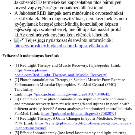
JakobsenRED termékekkel kapcsolatban tilos bármilyen
orvosi vagy egészségre vonatkozó állítást tenni.
A JakobsenRED lámpák nem minősülnek orvostechnikai
eszközöknek. Nem diagnosztizálnak, nem kezelnek és nem
gyógyítanak betegségeket.Mindig konzultáljon képzett
egészségügyi szakemberrel, mielőtt új alkalmazást próbál
ki.Az eredmények egyénenként eltérőek lehetnek.
Teljes jogi nyilatkozat és további információk:
https://vorosfeny.hu/jakobsenred-jogi-nyilatkozat/
Felhasznált tudományos források
[1] Red Light Therapy and Muscle Recovery.
Physiopedia
. [Link:
https://www.physio-
pedia.com/Red_Light_Therapy_and_Muscle_Recovery
]
[2] Photobiomodulation Therapy in Skeletal Muscle: From Exercise
Performance to Muscular Dystrophies. PubMed Central (PMC)
Tanulmány
Link:
https://pmc.ncbi.nlm.nih.gov/articles/PMC4340643/
[3] Can pre-exercise photobiomodulation improve muscle endurance
and promote recovery from muscle strength and injuries in people with
different activity levels? A meta-analysis of randomized controlled trials.
PubMed
.
[Link:
https://pubmed.ncbi.nlm.nih.gov/38758297/
]
[4] Red Light Therapy: A Game Changer in Sports Medicine.
Synergy
PTW
. [Link:
https://synergyptw.com/red-light-therapy-a-game-changer-
in-sports-medicine/
]
[5] Effect of phototherapy (low-level laser therapy and light-emitting