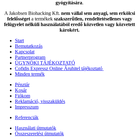
gyógyítására
.
A Jakobsen Biohacking Kft.
nem vállal sem anyagi, sem erkölcsi
felelősséget
a termékek
szakszerűtlen, rendeltetésellenes vagy
felügyelet nélküli használatából eredő közvetlen vagy közvetett
károkért.
Start
Bemutatkozás
Kapcsolat
Partnerprogram
ÜGYNÖKI TÁJÉKOZTATÓ
Cofidis Expressz Online Áruhitel tájékoztató
Minden termék
Pénztár
Kosár
Fiókom
Reklamáció, visszaküldés
Impresszum
Referenciák
Használati útmutatók
Összeszerelési útmutatók