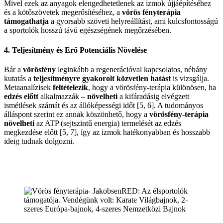
Mivel ezek az anyagok elengedhetetlenek az izmok újjáépítéséhez
és a kötőszövetek megerősítéséhez, a
vörös fényterápia
támogathatja
a gyorsabb szöveti helyreállítást, ami kulcsfontosságú
a sportolók hosszú távú egészségének megőrzésében.
4. Teljesítmény és Erő Potenciális Növelése
Bár a
vörösfény
leginkább a regenerációval kapcsolatos, néhány
kutatás a
teljesítményre gyakorolt közvetlen hatást
is vizsgálja.
Metaanalízisek
feltételezik
, hogy a vörösfény-terápia különösen, ha
edzés előtt
alkalmazzák –
növelheti
a kifáradásig elvégzett
ismétlések számát és az állóképességi időt [5, 6]. A tudományos
álláspont szerint ez annak köszönhető, hogy a
vörösfény-terápia
növelheti
az ATP (sejtszintű energia) termelését az edzés
megkezdése előtt [5, 7], így az izmok hatékonyabban és hosszabb
ideig tudnak dolgozni.