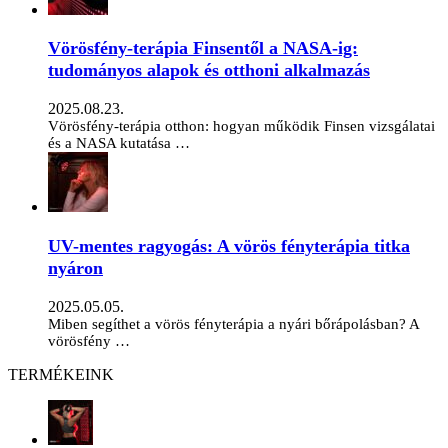
Vörösfény-terápia Finsentől a NASA-ig:
tudományos alapok és otthoni alkalmazás
2025.08.23.
Vörösfény-terápia otthon: hogyan működik Finsen vizsgálatai
és a NASA kutatása …
UV-mentes ragyogás: A vörös fényterápia titka
nyáron
2025.05.05.
Miben segíthet a vörös fényterápia a nyári bőrápolásban? A
vörösfény …
TERMÉKEINK