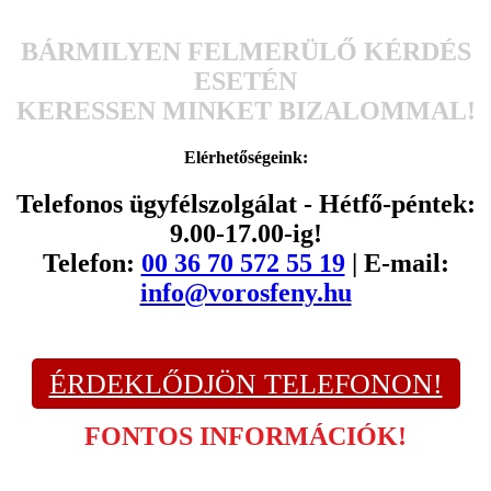
BÁRMILYEN FELMERÜLŐ KÉRDÉS
ESETÉN
KERESSEN MINKET BIZALOMMAL!
Elérhetőségeink:
Telefonos ügyfélszolgálat - Hétfő-péntek:
9.00-17.00-ig!
Telefon:
00 36 70 572 55 19
| E-mail:
info@vorosfeny.hu
ÉRDEKLŐDJÖN TELEFONON!
FONTOS INFORMÁCIÓK!