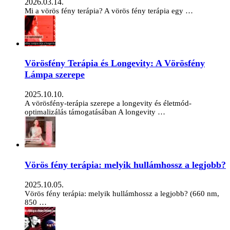
2026.03.14.
Mi a vörös fény terápia? A vörös fény terápia egy …
Vörösfény Terápia és Longevity: A Vörösfény
Lámpa szerepe
2025.10.10.
A vörösfény-terápia szerepe a longevity és életmód-
optimalizálás támogatásában A longevity …
Vörös fény terápia: melyik hullámhossz a legjobb?
2025.10.05.
Vörös fény terápia: melyik hullámhossz a legjobb? (660 nm,
850 …