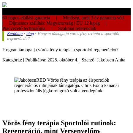
60 napos elállási garancia | Minőség, amit 3 év garancia véd.
| Díjmentes szállítás: Magyarország | EU 12 kg-ig |
Piacvezető technológia | Szakmai referenciák
Kezdőlap
•
blog
• Hogyan támogatja vörös fény terápia a sportolói
regenerációt?
Hogyan támogatja vörös fény terápia a sportolói regenerációt?
Kategória: | Publikálva: 2025. október 4. | Szerző: Jakobsen Anita
Vörös fény terápia Sportolói rutinok:
Regeneráció, mint Versenyelőny