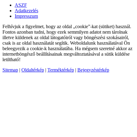
ASZF
Adatkezelés
Impresszum
Felhívjuk a figyelmet, hogy az oldal „cookie”-kat (sütiket) használ.
Fontos azonban tudni, hogy ezek semmilyen adatot nem tárolnak
illetve küldenek az oldal látogatóiról vagy böngészési szokásairól,
csak is az oldal használatát segítik. Weboldalunk használatával Ön
beleegyezik a cookie-k használatába. Ha mégsem szeretné akkor az
internetböngésző beállításainak megváltoztatásával a sütik küldése
letiltható!
Sitemap
|
Oldaltérkép
|
Terméktérkép
|
Bejegyzéstérkép