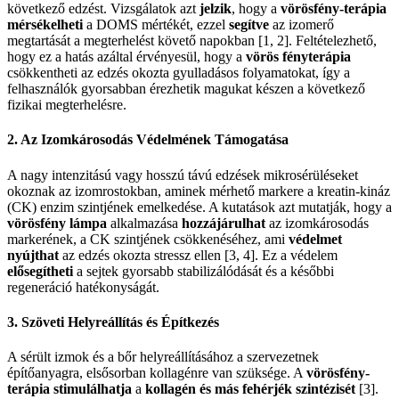
következő edzést. Vizsgálatok azt
jelzik
, hogy a
vörösfény-terápia
mérsékelheti
a DOMS mértékét, ezzel
segítve
az izomerő
megtartását a megterhelést követő napokban [1, 2]. Feltételezhető,
hogy ez a hatás azáltal érvényesül, hogy a
vörös fényterápia
csökkentheti az edzés okozta gyulladásos folyamatokat, így a
felhasználók gyorsabban érezhetik magukat készen a következő
fizikai megterhelésre.
2. Az Izomkárosodás Védelmének Támogatása
A nagy intenzitású vagy hosszú távú edzések mikrosérüléseket
okoznak az izomrostokban, aminek mérhető markere a kreatin-kináz
(CK) enzim szintjének emelkedése. A kutatások azt mutatják, hogy a
vörösfény lámpa
alkalmazása
hozzájárulhat
az izomkárosodás
markerének, a CK szintjének csökkenéséhez, ami
védelmet
nyújthat
az edzés okozta stressz ellen [3, 4]. Ez a védelem
elősegítheti
a sejtek gyorsabb stabilizálódását és a későbbi
regeneráció hatékonyságát.
3. Szöveti Helyreállítás és Építkezés
A sérült izmok és a bőr helyreállításához a szervezetnek
építőanyagra, elsősorban kollagénre van szüksége. A
vörösfény-
terápia
stimulálhatja
a
kollagén és más fehérjék szintézisét
[3].