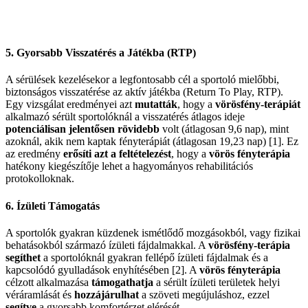
5. Gyorsabb Visszatérés a Játékba (RTP)
A sérülések kezelésekor a legfontosabb cél a sportoló mielőbbi,
biztonságos visszatérése az aktív játékba (Return To Play, RTP).
Egy vizsgálat eredményei azt
mutatták
, hogy a
vörösfény-terápiát
alkalmazó sérült sportolóknál a visszatérés átlagos ideje
potenciálisan jelentősen rövidebb
volt (átlagosan 9,6 nap), mint
azoknál, akik nem kaptak fényterápiát (átlagosan 19,23 nap) [1]. Ez
az eredmény
erősíti azt a feltételezést
, hogy a
vörös fényterápia
hatékony kiegészítője lehet a hagyományos rehabilitációs
protokolloknak.
6. Ízületi Támogatás
A sportolók gyakran küzdenek ismétlődő mozgásokból, vagy fizikai
behatásokból származó ízületi fájdalmakkal. A
vörösfény-terápia
segíthet
a sportolóknál gyakran fellépő ízületi fájdalmak és a
kapcsolódó gyulladások enyhítésében [2]. A
vörös fényterápia
célzott alkalmazása
támogathatja
a sérült ízületi területek helyi
véráramlását és
hozzájárulhat
a szöveti megújuláshoz, ezzel
segítve
a gyorsabb komfortérzet elérését.