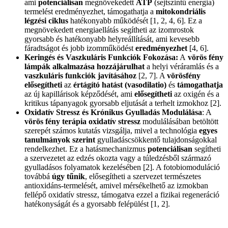
ami
potenciálisan
megnövekedett
ATP
(sejtszintű energia)
termelést eredményezhet, támogathatja a
mitokondriális
légzési ciklus
hatékonyabb működését [1, 2, 4, 6]. Ez a
megnövekedett energiaellátás segítheti az izomrostok
gyorsabb és hatékonyabb helyreállítását, ami kevesebb
fáradtságot és jobb izomműködést
eredményezhet
[4, 6].
Keringés és Vaszkuláris Funkciók Fokozása:
A
vörös fény
lámpák alkalmazása hozzájárulhat
a helyi véráramlás és a
vaszkuláris funkciók javításához
[2, 7]. A
vörösfény
elősegítheti
az
értágító hatást (vasodilatio)
és
támogathatja
az új kapillárisok képződését, ami
elősegítheti
az oxigén és a
kritikus tápanyagok gyorsabb eljutását a terhelt izmokhoz [2].
Oxidatív Stressz és Krónikus Gyulladás Modulálása
: A
vörös fény terápia oxidatív stressz
modulálásában betöltött
szerepét számos kutatás vizsgálja, mivel a technológia
egyes
tanulmányok szerint
gyulladáscsökkentő tulajdonságokkal
rendelkezhet. Ez a hatásmechanizmus
potenciálisan
segítheti
a szervezetet az edzés okozta vagy a túledzésből származó
gyulladásos folyamatok kezelésében [2]. A fotobiomoduláció
továbbá
úgy tűnik
, elősegítheti a szervezet természetes
antioxidáns-termelését, amivel mérsékelhető az izmokban
fellépő oxidatív stressz, támogatva ezzel a fizikai regeneráció
hatékonyságát és a gyorsabb felépülést [1, 2].