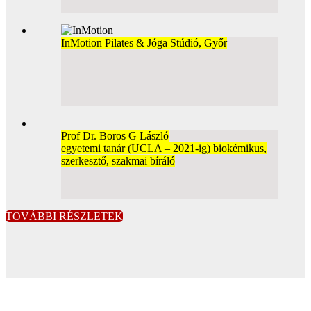
InMotion Pilates & Jóga Stúdió, Győr
Prof Dr. Boros G László
egyetemi tanár (UCLA – 2021-ig) biokémikus,
szerkesztő, szakmai bíráló
TOVÁBBI RÉSZLETEK