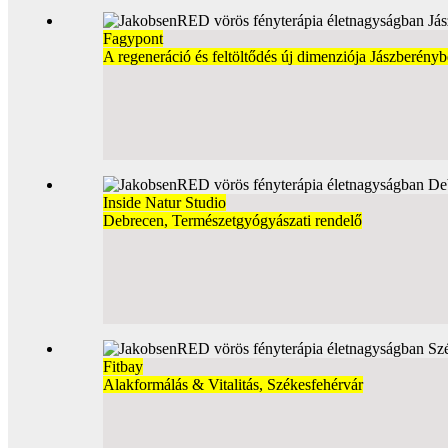
Fagypont
A regeneráció és feltöltődés új dimenziója Jászberény
Inside Natur Studio
Debrecen, Természetgyógyászati rendelő
Fitbay
Alakformálás & Vitalitás, Székesfehérvár