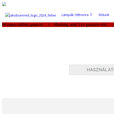
Lámpák Otthonra
Rólunk
60 napos elállási garancia | Minőség, amit 3 év garancia véd. 
HASZNÁLAT