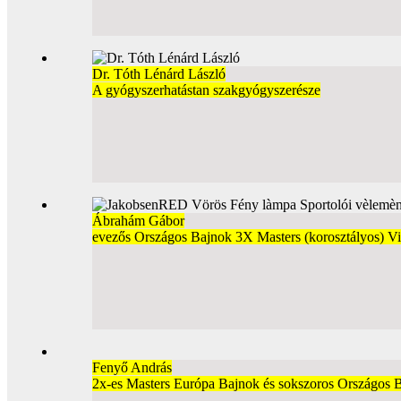
Dr. Tóth Lénárd László
A gyógyszerhatástan szakgyógyszerésze
Ábrahám Gábor
evezős Országos Bajnok 3X Masters (korosztályos) 
Fenyő András
2x-es Masters Európa Bajnok és sokszoros Országos 