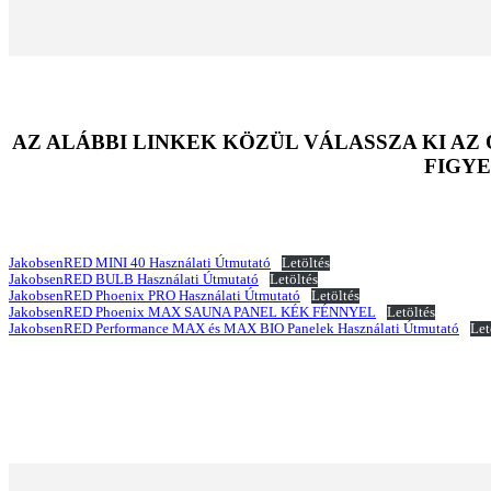
AZ ALÁBBI LINKEK KÖZÜL VÁLASSZA KI A
FIGYE
JakobsenRED MINI 40 Használati Útmutató
Letöltés
JakobsenRED BULB Használati Útmutató
Letöltés
JakobsenRED Phoenix PRO Használati Útmutató
Letöltés
JakobsenRED Phoenix MAX SAUNA PANEL KÉK FÉNNYEL
Letöltés
JakobsenRED Performance MAX és MAX BIO Panelek Használati Útmutató
Let