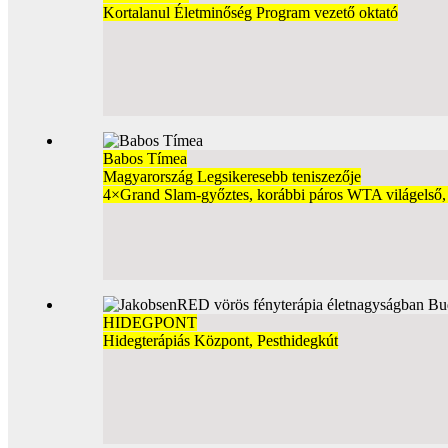
Kortalanul Életminőség Program vezető oktató
Babos Tímea
Magyarország Legsikeresebb teniszezője
4×Grand Slam-győztes, korábbi páros WTA világelső,
HIDEGPONT
Hidegterápiás Központ, Pesthidegkút