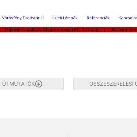
Vörösfény Tudástár
Üzleti Lámpák
Referenciák
Kapcsolat
| Díjmentes szállítás: Magyarország | EU 12 kg-ig | Piacvezető 
I ÚTMUTATÓK
ÖSSZESZERELÉSI