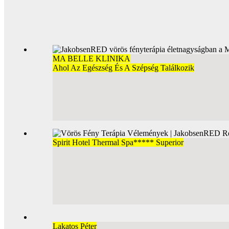
MA BELLE KLINIKA
Ahol Az Egészség És A Szépség Találkozik
Spirit Hotel Thermal Spa***** Superior
Lakatos Péter