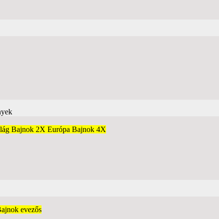
Világ Bajnok 2X Európa Bajnok 4X
Bajnok evezős