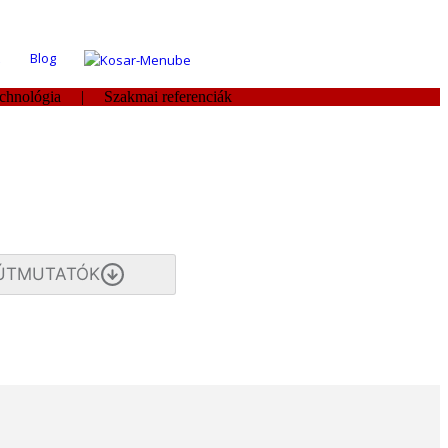
Blog
technológia | Szakmai referenciák
 ÚTMUTATÓK