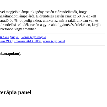
el megjelölt lámpáink igény esetén előrendelhetők, hogy
gálmodott lámpájáról. Előrendelés esetén csak az 50 % -át kell
maradó 50 % -ot pedig akkor, amikor az már a raktárunkban van és
Előrendelési szándék esetén a gyorsabb ügyintézés érdekében, kérjük
 telefonon vagy emailban.
O kék fénnyel
,
Vörös fény terápia
bsen RED
,
Phoenix MAX 2000
,
vörös fény panel
unkanapokon).
erápia panel