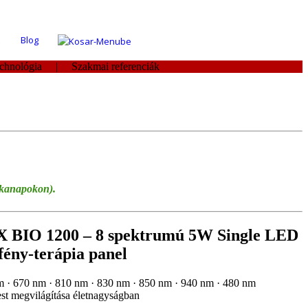
Blog
technológia | Szakmai referenciák
nkanapokon).
BIO 1200 – 8 spektrumú 5W Single LED
fény-terápia panel
 · 670 nm · 810 nm · 830 nm · 850 nm · 940 nm · 480 nm
est megvilágítása életnagyságban