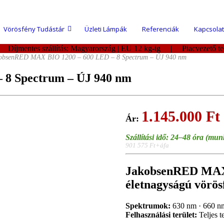
Vörösfény Tudástár
Üzleti Lámpák
Referenciák
Kapcsolat
| Díjmentes szállítás: Magyarország | EU 12 kg-ig | Piacvezető 
obsenRED MAX BIO 1200 – 600 LED – 8 Spectrum – ÚJ 940 nm
 8 Spectrum – ÚJ 940 nm
1.145.000
Ft
Szállítási idő: 24–48 óra (mu
901 575 Ft+áfa
JakobsenRED MAX 
életnagyságú vörös
Spektrumok:
630 nm · 660 nm
Felhasználási terület:
Teljes t