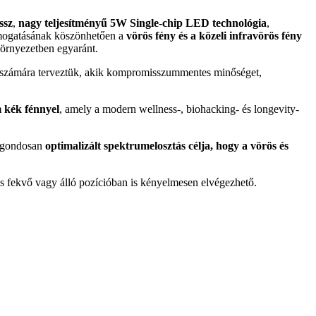
ssz
,
nagy teljesítményű 5W Single-chip LED technológia
,
ogatásának köszönhetően a
vörös fény és a közeli infravörös fény
 környezetben egyaránt.
ok számára terveztük, akik kompromisszummentes minőséget,
 kék fénnyel
, amely a modern wellness-, biohacking- és longevity-
A gondosan
optimalizált spektrumelosztás célja, hogy a vörös és
lés fekvő vagy álló pozícióban is kényelmesen elvégezhető.