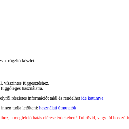
s a rögzítő készlet.
, vízszintes függesztéshez.
 függőleges használatra.
yről részletes információt talál és rendelhet
ide kattintva
.
innen tudja letölteni:
használati útmutatók
hoz, a megfelelő hatás elérése érdekében! Túl rövid, vagy túl hosszú ide