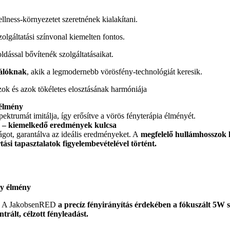
lness-környezetet szeretnének kialakítani.
olgáltatási színvonal kiemelten fontos.
dással bővítenék szolgáltatásaikat.
nálóknak
, akik a legmodernebb vörösfény-technológiát keresik.
ok és azok tökéletes elosztásának harmóniája
 élmény
ktrumát imitálja, így erősítve a vörös fényterápia élményét.
ás – kiemelkedő eredmények kulcsa
ágot, garantálva az ideális eredményeket. A
megfelelő hullámhosszok k
ási tapasztalatok figyelembevételével történt.
y élmény
nt. A JakobsenRED
a precíz fényirányítás érdekében a fókuszált 5W 
trált, célzott fényleadást.