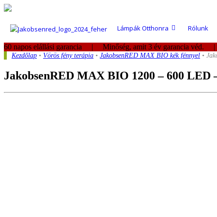
Lámpák Otthonra
Rólunk
60 napos elállási garancia | Minőség, amit 3 év garancia véd. 
Kezdőlap
•
Vörös fény terápia
•
JakobsenRED MAX BIO kék fénnyel
• Jak
JakobsenRED MAX BIO 1200 – 600 LED –