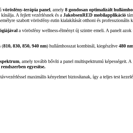
gú
vörösfény-terápia panel
, amely
8 gondosan optimalizált hullámho
kínálja. A fejlett vezérlésnek és a
JakobsenRED mobilapplikáció
tám
zemélyre szabott vörösfény-rutin kialakítását otthoni és professzionális
ógiájával
a vörösfény wellness-élményt új szintre emeli. A panelt az
 (
810, 830, 850, 940 nm
) hullámhosszat kombinál, kiegészítve
480 nm
 spektrum
, amely tovább bővíti a panel multispektrumú képességeit. 
rendszerben egyesítse.
távvezérléssel maximális kényelmet biztosítanak, így a teljes test keze