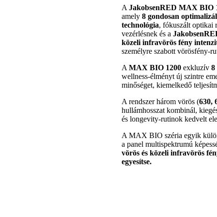
A
JakobsenRED MAX BIO 
amely
8 gondosan optimalizál
technológia
, fókuszált optikai
vezérlésnek és a
JakobsenRED
közeli infravörös fény intenz
személyre szabott vörösfény-rut
A
MAX BIO 1200
exkluzív
8
wellness-élményt új szintre e
minőséget, kiemelkedő teljesítm
A rendszer három vörös (
630, 
hullámhosszat kombinál, kiegé
és longevity-rutinok kedvelt el
A MAX BIO széria egyik külö
a panel multispektrumú képess
vörös és közeli infravörös f
egyesítse.