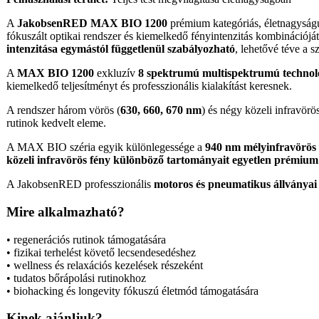
A
JakobsenRED MAX BIO 1200
prémium kategóriás, életnagysá
fókuszált optikai rendszer és kiemelkedő fényintenzitás kombinációját 
intenzitása egymástól függetlenül szabályozható
, lehetővé téve a s
A
MAX BIO 1200
exkluzív
8 spektrumú multispektrumú technol
kiemelkedő teljesítményt és professzionális kialakítást keresnek.
A rendszer három vörös (
630, 660, 670 nm
) és négy közeli infravörös
rutinok kedvelt eleme.
A MAX BIO széria egyik különlegessége a
940 nm mélyinfravörös
közeli infravörös fény különböző tartományait egyetlen prémium 
A JakobsenRED professzionális
motoros és pneumatikus állványai
Mire alkalmazható?
• regenerációs rutinok támogatására
• fizikai terhelést követő lecsendesedéshez
• wellness és relaxációs kezelések részeként
• tudatos bőrápolási rutinokhoz
• biohacking és longevity fókuszú életmód támogatására
Kinek ajánljuk?