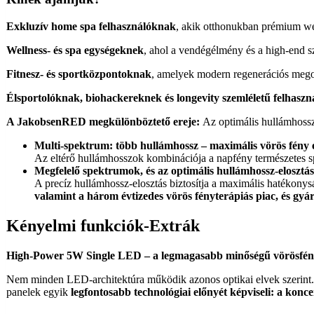
Exkluzív home spa felhasználóknak
, akik otthonukban prémium wel
Wellness- és spa egységeknek
, ahol a vendégélmény és a high-end sz
Fitnesz- és sportközpontoknak
, amelyek modern regenerációs megol
Élsportolóknak, biohackereknek és longevity szemléletű felhasz
A JakobsenRED megkülönböztető ereje:
Az optimális hullámhossz
Multi-spektrum: több hullámhossz – maximális vörös fény
Az eltérő hullámhosszok kombinációja a napfény természetes spe
Megfelelő spektrumok, és az optimális hullámhossz-eloszt
A precíz hullámhossz-elosztás biztosítja a maximális hatékonys
valamint a három évtizedes vörös fényterápiás piac, és gyárt
Kényelmi funkciók-Extrák
High-Power 5W Single LED – a legmagasabb minőségű vörösfén
Nem minden LED-architektúra működik azonos optikai elvek szeri
panelek egyik
legfontosabb technológiai előnyét képviseli: a koncen