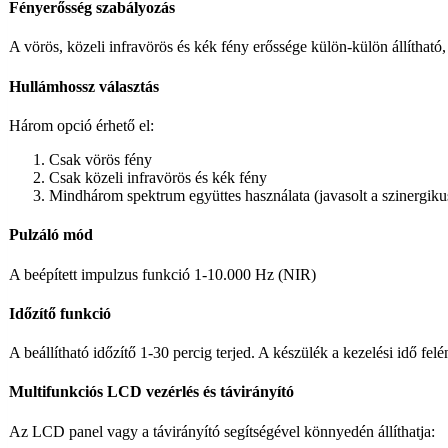
Fényerősség szabályozás
A vörös, közeli infravörös és kék fény erőssége külön-külön állítha
Hullámhossz választás
Három opció érhető el:
Csak vörös fény
Csak közeli infravörös és kék fény
Mindhárom spektrum együttes használata (javasolt a szinergikus
Pulzáló mód
A beépített impulzus funkció 1-10.000 Hz (NIR)
Időzítő funkció
A beállítható időzítő 1-30 percig terjed. A készülék a kezelési idő fel
Multifunkciós LCD vezérlés és távirányító
Az LCD panel vagy a távirányító segítségével könnyedén állíthatja: