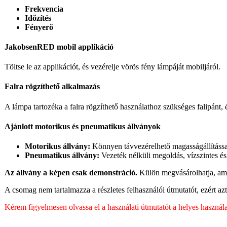
Frekvencia
Időzítés
Fényerő
JakobsenRED mobil applikáció
Töltse le az applikációt, és vezérelje vörös fény lámpáját mobiljáról.
Falra rögzíthető alkalmazás
A lámpa tartozéka a falra rögzíthető használathoz szükséges falipánt, é
Ajánlott motorikus és pneumatikus állványok
Motorikus állvány:
Könnyen távvezérelhető magasságállítással
Pneumatikus állvány:
Vezeték nélküli megoldás, vízszintes és
Az állvány a képen csak demonstráció.
Külön megvásárolhatja, amel
A csomag nem tartalmazza a részletes felhasználói útmutatót, ezért azt 
Kérem figyelmesen olvassa el a használati útmutatót a helyes használat