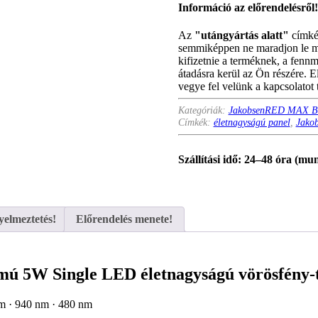
Információ az előrendelésről!
Az
"utángyártás alatt"
címkév
semmiképpen ne maradjon le me
kifizetnie a terméknek, a fenn
átadásra kerül az Ön részére. 
vegye fel velünk a kapcsolatot
Kategóriák:
JakobsenRED MAX BI
Címkék:
életnagyságú panel
,
Jako
Szállítási idő: 24–48 óra (m
yelmeztetés!
Előrendelés menete!
 5W Single LED életnagyságú vörösfény-t
m · 940 nm · 480 nm