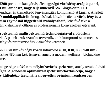
1200
prémium kategóriás, életnagyságú
vörösfény-terápia panel
,
t hullámhossz
,
nagy teljesítményű 5W Single-chip LED
 rendszer és kiemelkedő fényintenzitás kombinációját kínálja. A fejlett
 mobilapplikáció
támogatásának köszönhetően a
vörös fény és a
itása egymástól függetlenül szabályozható
, lehetővé téve a
in kialakítását otthoni és professzionális környezetben egyaránt.
 spektrumú multispektrumú technológiájával
a vörösfény
meli. A panelt azok számára terveztük, akik kompromisszummentes
ényt és professzionális kialakítást keresnek.
660, 670 nm
) és négy közeli infravörös (
810, 830, 850, 940 nm
)
szítve
480 nm kék fénnyel
, amely a modern wellness-, biohacking-
eme.
nlegessége a
940 nm mélyinfravörös spektrum
, amely tovább bővíti
égeit. A gondosan
optimalizált spektrumelosztás célja, hogy a
ény különböző tartományait egyetlen prémium rendszerben