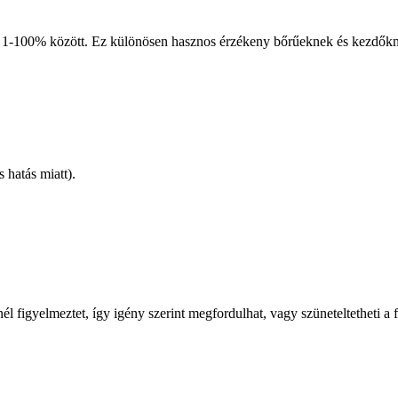
tó, 1-100% között. Ez különösen hasznos érzékeny bőrűeknek és kezdők
 hatás miatt).
énél figyelmeztet, így igény szerint megfordulhat, vagy szüneteltetheti 