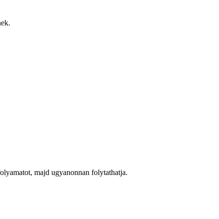
nek.
a folyamatot, majd ugyanonnan folytathatja.