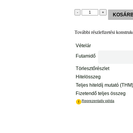
JakobsenRED
-
+
KOSÁRB
MAX
BIO
1200
További részlefizetési konstruk
-
600
LED
-
8
Spectrum
-
ÚJ
940
nm
mennyiség