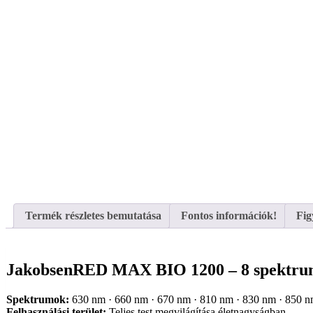
Termék részletes bemutatása
Fontos információk!
Fig
JakobsenRED MAX BIO 1200 – 8 spektrumú
Spektrumok:
630 nm · 660 nm · 670 nm · 810 nm · 830 nm · 850 n
Felhasználási terület:
Teljes test megvilágítása életnagyságban