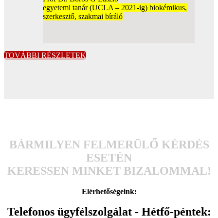
egyetemi tanár (UCLA – 2021-ig) biokémikus,
szerkesztő, szakmai bíráló
TOVÁBBI RÉSZLETEK
BÁRMILYEN FELMERÜLŐ KÉRDÉS
ESETÉN
KERESSEN MINKET BIZALOMMAL!
Elérhetőségeink:
Telefonos ügyfélszolgálat - Hétfő-péntek: