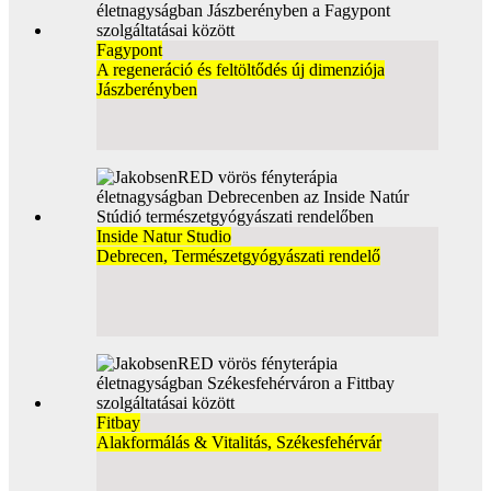
Fagypont
A regeneráció és feltöltődés új dimenziója
Jászberényben
Inside Natur Studio
Debrecen, Természetgyógyászati rendelő
Fitbay
Alakformálás & Vitalitás, Székesfehérvár