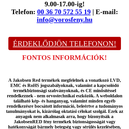
9.00-17.00-ig!
Telefon:
00 36 70 572 55 19
| E-mail:
info@vorosfeny.hu
ÉRDEKLŐDJÖN TELEFONON!
FONTOS INFORMÁCIÓK!
A Jakobsen Red termékek megfelelnek a vonatkozó LVD,
EMC és RoHS jogszabályoknak, valamint a kapcsolódó
termékbiztonsági szabványoknak, és CE minősítéssel
rendelkeznek - nem orvostechnikai eszközök. A weboldalon
található kép- és hanganyag, valamint minden egyéb
rendelkezésre bocsátott információ, beleértve a tudományos
tanulmányokat is, kizárólag oktatási célokat szolgál. Ezek az
anyagok nem alkalmasak arra, hogy bizonyítsák a
JakobsenRED fény termékek biztonságosságát vagy
hatékonyságát bármely betegség vagy sérülés kezelésében,