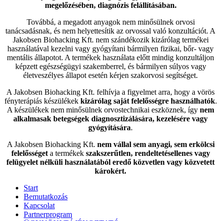
megelőzésében, diagnózis felállításában.
Továbbá, a megadott anyagok nem minősülnek orvosi
tanácsadásnak, és nem helyettesítik az orvossal való konzultációt. A
Jakobsen Biohacking Kft. nem szándékozik kizárólag termékei
használatával kezelni vagy gyógyítani bármilyen fizikai, bőr- vagy
mentális állapotot. A termékek használata előtt mindig konzultáljon
képzett egészségügyi szakemberrel, és bármilyen súlyos vagy
életveszélyes állapot esetén kérjen szakorvosi segítséget.
A Jakobsen Biohacking Kft. felhívja a figyelmet arra, hogy a vörös
fényterápiás készülékek
kizárólag saját felelősségre használhatók
.
A készülékek nem minősülnek orvostechnikai eszköznek, így
nem
alkalmasak betegségek diagnosztizálására, kezelésére vagy
gyógyítására
.
A Jakobsen Biohacking Kft.
nem vállal sem anyagi, sem erkölcsi
felelősséget
a termékek
szakszerűtlen, rendeltetésellenes vagy
felügyelet nélküli használatából eredő közvetlen vagy közvetett
károkért.
Start
Bemutatkozás
Kapcsolat
Partnerprogram