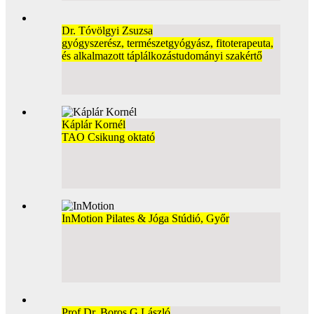
Dr. Tóvölgyi Zsuzsa
gyógyszerész, természetgyógyász, fitoterapeuta,
és alkalmazott táplálkozástudományi szakértő
Káplár Kornél
TAO Csikung oktató
InMotion Pilates & Jóga Stúdió, Győr
Prof Dr. Boros G László