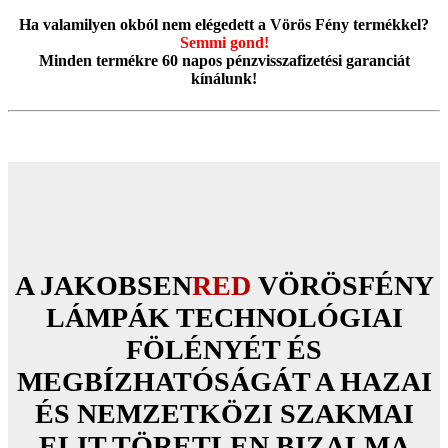
Ha valamilyen okból nem elégedett a Vörös Fény termékkel?
Semmi gond!
Minden termékre 60 napos pénzvisszafizetési garanciát
kínálunk!
A JAKOBSEN
RED
VÖRÖSFÉNY
LÁMPÁK TECHNOLÓGIAI
FÖLÉNYÉT ÉS
MEGBÍZHATÓSÁGÁT A HAZAI
ÉS NEMZETKÖZI SZAKMAI
ELIT TÖRETLEN BIZALMA