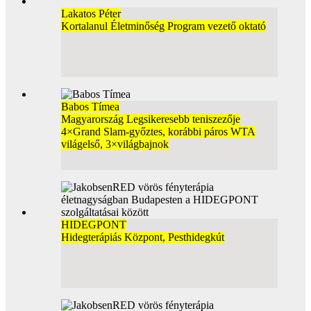
Lakatos Péter
Kortalanul Életminőség Program vezető oktató
Babos Tímea
Magyarország Legsikeresebb teniszezője
4×Grand Slam-győztes, korábbi páros WTA
világelső, 3×világbajnok
HIDEGPONT
Hidegterápiás Központ, Pesthidegkút