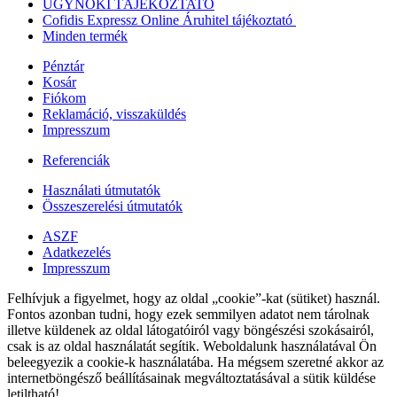
ÜGYNÖKI TÁJÉKOZTATÓ
Cofidis Expressz Online Áruhitel tájékoztató
Minden termék
Pénztár
Kosár
Fiókom
Reklamáció, visszaküldés
Impresszum
Referenciák
Használati útmutatók
Összeszerelési útmutatók
ASZF
Adatkezelés
Impresszum
Felhívjuk a figyelmet, hogy az oldal „cookie”-kat (sütiket) használ.
Fontos azonban tudni, hogy ezek semmilyen adatot nem tárolnak
illetve küldenek az oldal látogatóiról vagy böngészési szokásairól,
csak is az oldal használatát segítik. Weboldalunk használatával Ön
beleegyezik a cookie-k használatába. Ha mégsem szeretné akkor az
internetböngésző beállításainak megváltoztatásával a sütik küldése
letiltható!