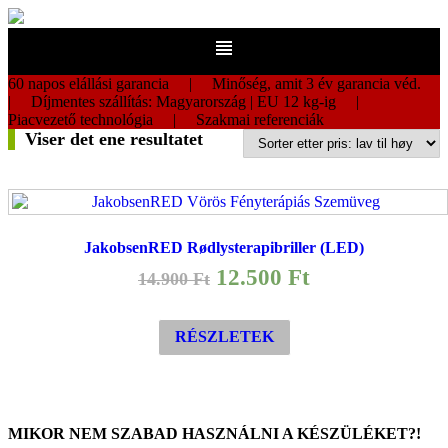
60 napos elállási garancia | Minőség, amit 3 év garancia véd.
| Díjmentes szállítás: Magyarország | EU 12 kg-ig |
Piacvezető technológia | Szakmai referenciák
Viser det ene resultatet
JakobsenRED Rødlysterapibriller (LED)
Opprinnelig
Nåværende
12.500
Ft
14.900
Ft
pris
pris
var:
er:
RÉSZLETEK
14.900 Ft.
12.500 Ft.
MIKOR NEM SZABAD HASZNÁLNI A KÉSZÜLÉKET?!