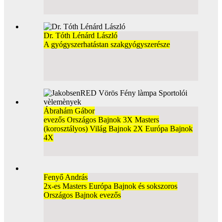
Dr. Tóth Lénárd László
A gyógyszerhatástan szakgyógyszerésze
Ábrahám Gábor
evezős Országos Bajnok 3X Masters
(korosztályos) Világ Bajnok 2X Európa Bajnok
4X
Fenyő András
2x-es Masters Európa Bajnok és sokszoros
Országos Bajnok evezős