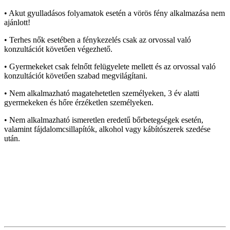
• Akut gyulladásos folyamatok esetén a vörös fény alkalmazása nem
ajánlott!
• Terhes nők esetében a fénykezelés csak az orvossal való
konzultációt követően végezhető.
• Gyermekeket csak felnőtt felügyelete mellett és az orvossal való
konzultációt követően szabad megvilágítani.
• Nem alkalmazható magatehetetlen személyeken, 3 év alatti
gyermekeken és hőre érzéketlen személyeken.
• Nem alkalmazható ismeretlen eredetű bőrbetegségek esetén,
valamint fájdalomcsillapítók, alkohol vagy kábítószerek szedése
után.
Bármilyen egészségügyi kétely esetén forduljon orvosához!