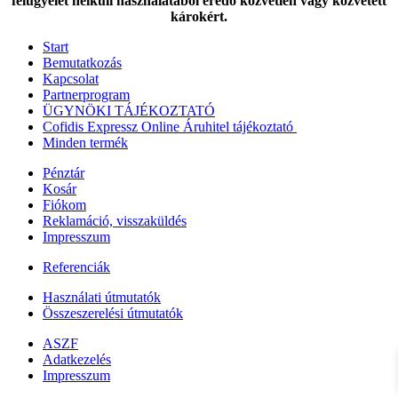
felügyelet nélküli használatából eredő közvetlen vagy közvetett
károkért.
Start
Bemutatkozás
Kapcsolat
Partnerprogram
ÜGYNÖKI TÁJÉKOZTATÓ
Cofidis Expressz Online Áruhitel tájékoztató
Minden termék
Pénztár
Kosár
Fiókom
Reklamáció, visszaküldés
Impresszum
Referenciák
Használati útmutatók
Összeszerelési útmutatók
ASZF
Adatkezelés
Impresszum