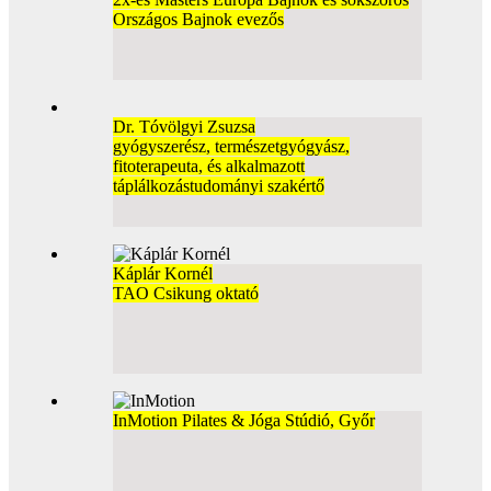
Országos Bajnok evezős
Dr. Tóvölgyi Zsuzsa
gyógyszerész, természetgyógyász,
fitoterapeuta, és alkalmazott
táplálkozástudományi szakértő
Káplár Kornél
TAO Csikung oktató
InMotion Pilates & Jóga Stúdió, Győr