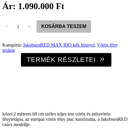
Ár: 1.090.000 Ft
JakobsenRED
KOSÁRBA TESZEM
−
+
MAX
BIO
1200
–
Kategória:
JakobsenRED MAX BIO kék fénnyel
, 
Vörös fény
600
terápia
LED
TERMÉK RÉSZLETEI
–
8
Spectrum
–
ÚJ
940
nm
mennyiség
közel 2 méteres 60 cm széles teljes test vörös és infravörös
fényterápia, az európai vörös fény piac kuriózuma, a JakobsenRED
csúcs modellje.