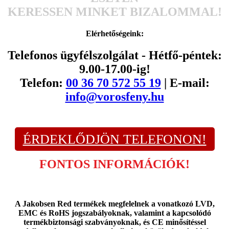
KERESSEN MINKET BIZALOMMAL!
Elérhetőségeink:
Telefonos ügyfélszolgálat - Hétfő-péntek:
9.00-17.00-ig!
Telefon:
00 36 70 572 55 19
| E-mail:
info@vorosfeny.hu
ÉRDEKLŐDJÖN TELEFONON!
FONTOS INFORMÁCIÓK!
A Jakobsen Red termékek megfelelnek a vonatkozó LVD,
EMC és RoHS jogszabályoknak, valamint a kapcsolódó
termékbiztonsági szabványoknak, és CE minősítéssel