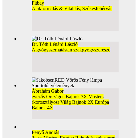
Fitbay
Alakformálás & Vitalitás, Székesfehérvár
Dr. Tóth Lénárd László
A gyógyszerhatástan szakgyógyszerésze
Ábrahám Gábor
evezős Országos Bajnok 3X Masters
(korosztályos) Világ Bajnok 2X Európa
Bajnok 4X
Fenyő András
2x-es Masters Európa Bajnok és sokszoros