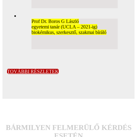
Prof Dr. Boros G László
egyetemi tanár (UCLA – 2021-ig)
biokémikus, szerkesztő, szakmai bíráló
TOVÁBBI RÉSZLETEK
BÁRMILYEN FELMERÜLŐ KÉRDÉS
ESETÉN