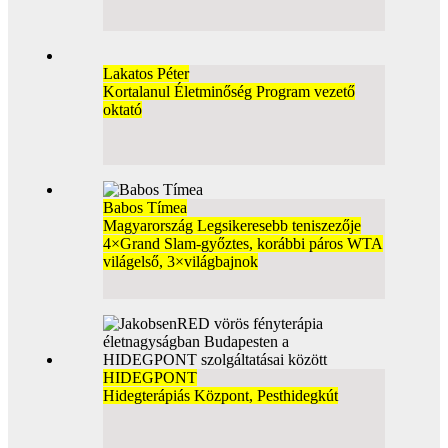
Lakatos Péter
Kortalanul Életminőség Program vezető
oktató
Babos Tímea
Magyarország Legsikeresebb teniszezője
4×Grand Slam-győztes, korábbi páros WTA
világelső, 3×világbajnok
HIDEGPONT
Hidegterápiás Központ, Pesthidegkút