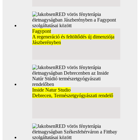
Fagypont
A regeneráció és feltöltődés új dimenziója
Jászberényben
Inside Natur Studio
Debrecen, Természetgyógyászati rendelő