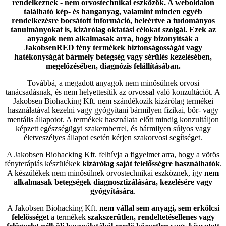
rendelkeznek - nem orvostechnikai eszközök. A weboldalon
található kép- és hanganyag, valamint minden egyéb
rendelkezésre bocsátott információ, beleértve a tudományos
tanulmányokat is, kizárólag oktatási célokat szolgál. Ezek az
anyagok nem alkalmasak arra, hogy bizonyítsák a
JakobsenRED fény termékek biztonságosságát vagy
hatékonyságát bármely betegség vagy sérülés kezelésében,
megelőzésében, diagnózis felállításában.
Továbbá, a megadott anyagok nem minősülnek orvosi
tanácsadásnak, és nem helyettesítik az orvossal való konzultációt. A
Jakobsen Biohacking Kft. nem szándékozik kizárólag termékei
használatával kezelni vagy gyógyítani bármilyen fizikai, bőr- vagy
mentális állapotot. A termékek használata előtt mindig konzultáljon
képzett egészségügyi szakemberrel, és bármilyen súlyos vagy
életveszélyes állapot esetén kérjen szakorvosi segítséget.
A Jakobsen Biohacking Kft. felhívja a figyelmet arra, hogy a vörös
fényterápiás készülékek
kizárólag saját felelősségre használhatók
.
A készülékek nem minősülnek orvostechnikai eszköznek, így
nem
alkalmasak betegségek diagnosztizálására, kezelésére vagy
gyógyítására
.
A Jakobsen Biohacking Kft.
nem vállal sem anyagi, sem erkölcsi
felelősséget
a termékek
szakszerűtlen, rendeltetésellenes vagy