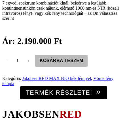
7 egyedi spektrum kombinációt kínál, beleértve a legújabb,
kontintinensünkön csak nálunk, elérhető 1060 nm-es NIR (közeli
infravörös) fényt- vagy kék fény technológiát – az Ön választása
szerint
Ár:
2.190.000
Ft
JakobsenRED
KOSÁRBA TESZEM
−
+
MAX
BIO
2400
–
Kategória:
JakobsenRED MAX BIO kék fénnyel
, 
Vörös fény
9
terápia
Spektrum
TERMÉK RÉSZLETEI
|
940
+
1060
JAKOBSEN
RED
nm
mennyiség