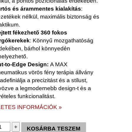
lkül, a pontos pozícionálás érdekében.
rtós és árammentes kialakítás
:
zetékek nélkül, maximális biztonság és
aktikum.
jtett fékezhető 360 fokos
rgókerekek
: Könnyű mozgathatóság
dekében, bárhol könnyedén
helyezhető.
t-to-Edge Design:
A MAX
eumatikus vörös fény terápia állvány
radefiniálja a precizitást és a stílust,
vözve a legmodernebb design-t és a
vételes funkcionalitást.
ETES INFORMÁCIÓK »
X
+
KOSÁRBA TESZEM