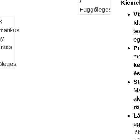
Kiemel
Ví
Id
te
eg
P
mo
ké
és
St
Ma
ak
rö
Lá
eg
lá