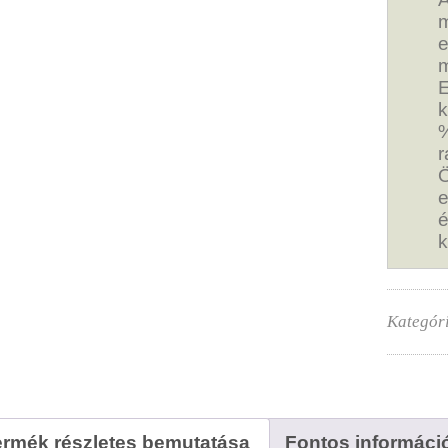
m
e
m
E
k
%
r
Ö
e
é
k
Kategór
ermék részletes bemutatása
Fontos informáci