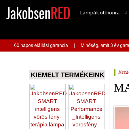
Lámpák otthonra
60 napos elállási garancia | Minőség, amit 3 év ga
Kezd
KIEMELT TERMÉKEINK
MA