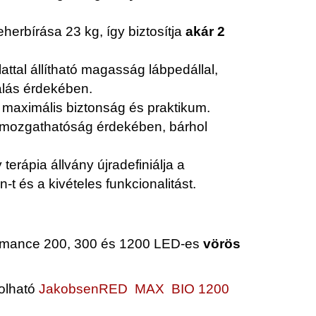
eherbírása 23 kg, így biztosítja
akár 2
ttal állítható magasság lábpedállal,
álás érdekében.
, maximális biztonság és praktikum.
 mozgathatóság érdekében, bárhol
erápia állvány újradefiniálja a
-t és a kivételes funkcionalitást.
mance 200, 300 és 1200 LED-es
vörös
olható
JakobsenRED MAX BIO 1200