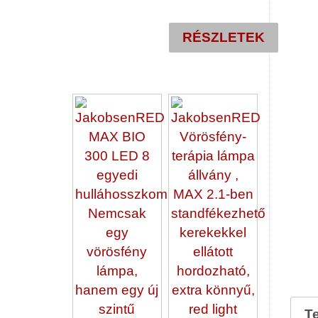
435.000 Ft.
RÉSZLETEK
T