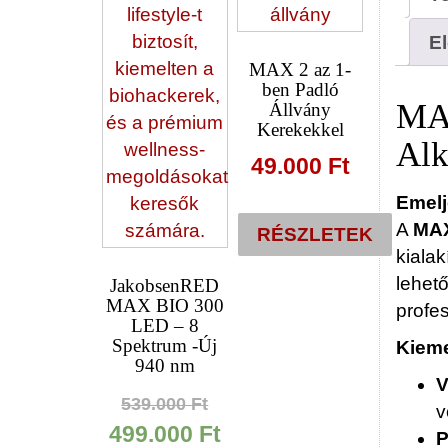
E
MAX 2 az 1-
ben Padló
MAX
Állvány
Kerekekkel
Alk
49.000
Ft
Emelj
A
MAX
RÉSZLETEK
kialak
Ennek
lehet
JakobsenRED
a
MAX BIO 300
profe
terméknek
LED – 8
Spektrum -Új
Kieme
több
940 nm
variációja
V
Original
van.
539.000
Ft
v
price
Current
A
499.000
Ft
P