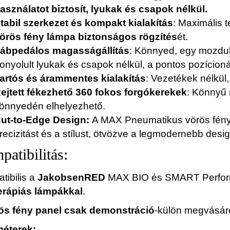
asználatot biztosít, lyukak és csapok nélkül.
tabil szerkezet és kompakt kialakítás
: Maximális t
örös fény lámpa biztonságos rögzítés
ét.
ábpedálos magasságállítás
: Könnyed, egy mozdula
onyolult lyukak és csapok nélkül, a pontos pozícion
artós és árammentes kialakítás
: Vezetékek nélkül
ejtett fékezhető 360 fokos forgókerekek
: Könnyű
önnyedén elhelyezhető.
ut-to-Edge Design:
A MAX Pneumatikus vörös fény t
recizitást és a stílust, ötvözve a legmodernebb design
atibilitás:
tibilis a
JakobsenRED
MAX BIO és SMART Perfor
erápiás lámpákkal
.
ös fény panel csak demonstráció
-külön megvásár
éterek: