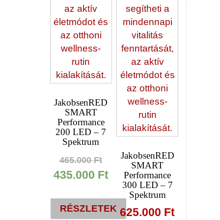
JakobsenRED
SMART
Performance
200 LED – 7
Spektrum
JakobsenRED
Original
465.000
Ft
SMART
price
Current
435.000
Ft
Performance
300 LED – 7
was:
price
Spektrum
465.000 Ft.
is:
RÉSZLETEK
625.000
Ft