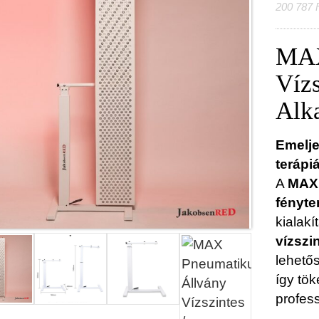
200 787 F
MAX
Vízs
Alk
Emelje
terápiá
A
MAX 
fényte
kialakí
vízszi
lehető
így tök
profes