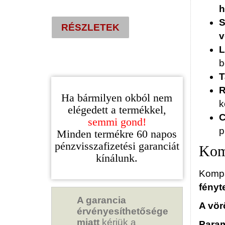
változatok
was:
price
h
a
S
539.000 Ft.
is:
RÉSZLETEK
termékoldalon
v
499.000 Ft.
választhatók
L
ki
b
T
R
Ha bármilyen okból nem
k
elégedett a termékkel,
C
semmi gond!
p
Minden termékre 60 napos
pénzvisszafizetési garanciát
Komp
kínálunk.
Kompa
fényt
A garancia
A vör
érvényesíthetősége
miatt
kérjük a
Param