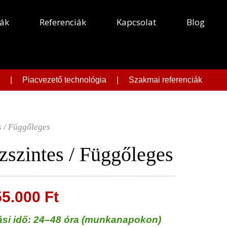
pák
Referenciák
Kapcsolat
Blog
g-ig | Piacvezető technológia | Szakmai referenciák
s / Függőleges
szintes / Függőleges
55.000
Ft
tási idő: 24–48 óra (munkanapokon)