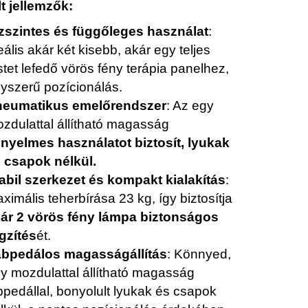
t jellemzők:
zszintes és függőleges használat
:
eális akár két kisebb, akár egy teljes
stet lefedő vörös fény terápia panelhez,
yszerű pozícionálás.
neumatikus emelőrendszer
: Az egy
zdulattal állítható magasság
nyelmes használatot biztosít, lyukak
 csapok nélkül.
abil szerkezet és kompakt kialakítás
:
ximális teherbírása 23 kg, így biztosítja
ár 2 vörös fény lámpa biztonságos
gzítés
ét.
bpedálos magasságállítás
: Könnyed,
y mozdulattal állítható magasság
bpedállal, bonyolult lyukak és csapok