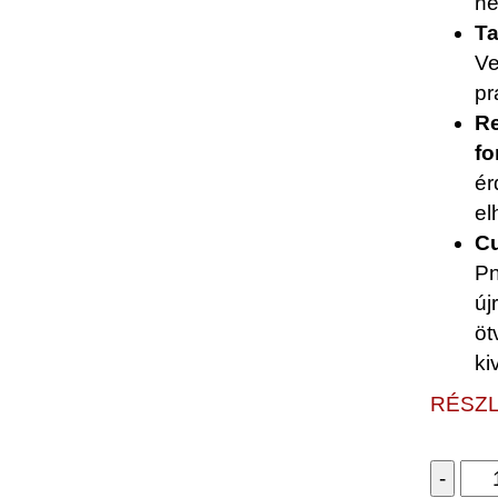
né
Ta
Ve
pr
Re
fo
ér
el
Cu
Pn
új
öt
ki
RÉSZL
MA
-