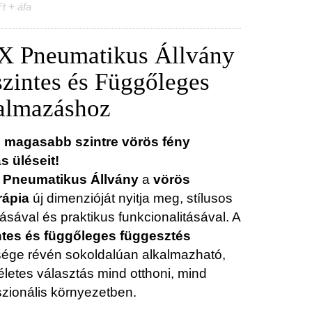
t + áfa
 Pneumatikus Állvány
zintes és Függőleges
almazáshoz
 magasabb szintre vörös fény
s üléseit!
Pneumatikus Állvány
a
vörös
rápia
új dimenzióját nyitja meg, stílusos
tásával és praktikus funkcionalitásával. A
ntes és függőleges függesztés
sége révén sokoldalúan alkalmazható,
életes választás mind otthoni, mind
szionális környezetben.