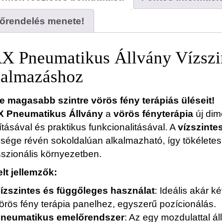
lőrendelés menete!
 Pneumatikus Állvány Vízszin
almazáshoz
e magasabb szintre vörös fény terápiás üléseit!
 Pneumatikus Állvány
a
vörös fényterápia
új dime
ításával és praktikus funkcionalitásával. A
vízszinte
ősége révén sokoldalúan alkalmazható, így tökéletes
sszionális környezetben.
lt jellemzők:
ízszintes és függőleges használat
: Ideális akár ké
örös fény terápia panelhez, egyszerű pozícionálás.
neumatikus emelőrendszer
: Az egy mozdulattal á