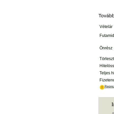
Pne
Áll
Víz
További
/
Füg
men
I