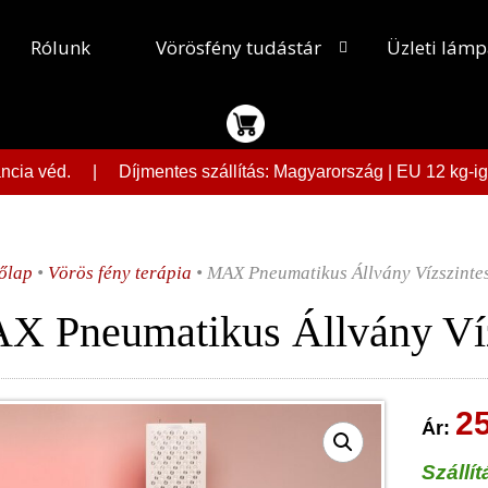
Rólunk
Vörösfény tudástár
Üzleti lám
rancia véd. | Díjmentes szállítás: Magyarország | EU 12 k
őlap
•
Vörös fény terápia
• MAX Pneumatikus Állvány Vízszinte
X Pneumatikus Állvány Víz
2
Szállí