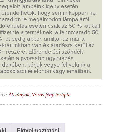
egjelölt lámpáink igény esetén
lőrendelhetők, hogy semmiképpen ne
aradjon le megálmodott lámpájáról.
lőrendelés esetén csak az 50 % -át kell
ifizetnie a terméknek, a fennmaradó 50
 -ot pedig akkor, amikor az már a
aktárunkban van és átadásra kerül az
n részére. Előrendelési szándék
setén a gyorsabb ügyintézés
rdekében, kérjük vegye fel velünk a
apcsolatot telefonon vagy emailban.
iák:
Állványok
,
Vörös fény terápia
ók!
Figyelmeztetés!