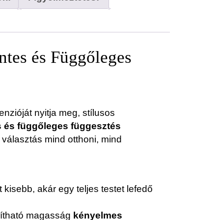
tes és Függőleges
nzióját nyitja meg, stílusos
s és függőleges függesztés
 választás mind otthoni, mind
t kisebb, akár egy teljes testet lefedő
llítható magasság
kényelmes