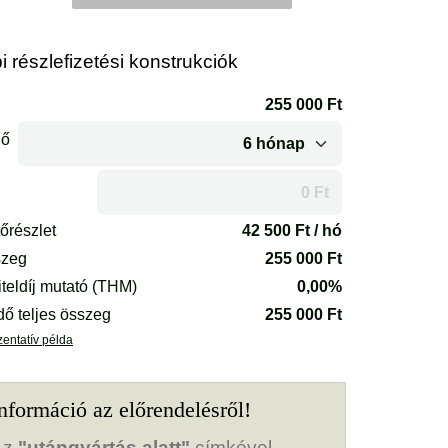
umatikus
vány
szintes
 részlefizetési konstrukciók
gőleges
nyiség
nformáció az előrendelésről!
Az
"utángyártás alatt"
címkével